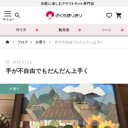
気軽に楽しむクラフトキット専門店
search
メニュー
作り方
難易度
シーン
すべての商品
ブログ
お便り
手が不自由でもだんだん上手く
新着商品
2023.07.18
手が不自由でもだんだん上手く
カテゴリーで選ぶ
難易度で選ぶ
お便り
シリーズで選ぶ
さくらほりきりの商品について