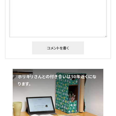
ホリキリさんとの付き合いは50年近くにな
「商
ります。