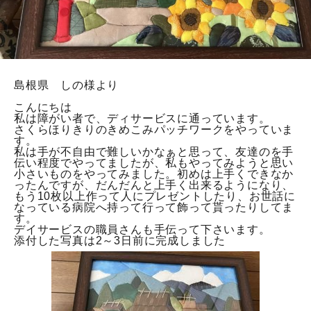
シーンで選ぶ
診断チャート
レビューを見る
島根県 しの様より
こんにちは
INFORMATION
私は障がい者で、ディサービスに通っています。
さくらほりきりのきめこみパッチワークをやっていま
す。
初めての方へ
私は手が不自由で難しいかなぁと思って、友達のを手
伝い程度でやってましたが、私もやってみようと思い
ショッピングガイド
小さいものをやってみました。初めは上手くできなか
ったんですが、だんだんと上手く出来るようになり、
よくあるご質問
もう10枚以上作って人にプレゼントしたり、お世話に
なっている病院へ持って行って飾って貰ったりしてま
す。
カタログ請求
デイサービスの職員さんも手伝って下さいます。
添付した写真は2～3日前に完成しました
お問い合わせ
法人の方へ
コーポレートサイト