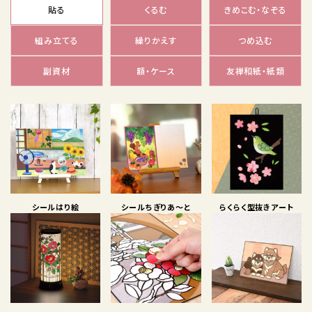
貼る
くるむ
きめこむ・なぞる
組み立てる
繰りかえす
つめ込む
副資材
額・ケース
友禅和紙・紙類
シールはり絵
シールちぎりあ〜と
らくらく型抜きアート