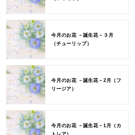
シーンで選ぶ
診断チャート
レビューを見る
今月のお花 －誕生花－３月
（チューリップ）
INFORMATION
初めての方へ
ショッピングガイド
今月のお花 －誕生花－2月（フ
よくあるご質問
リージア）
カタログ請求
お問い合わせ
法人の方へ
今月のお花 －誕生花－1月（カ
コーポレートサイト
トレア）