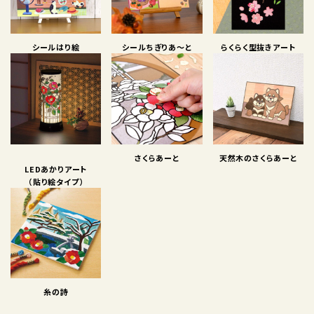
シールはり絵
シールちぎりあ〜と
らくらく型抜きアート
さくらあーと
天然木のさくらあーと
LEDあかりアート
（貼り絵タイプ）
糸の詩