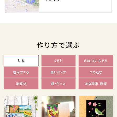
実店舗案内
作り方で選ぶ
貼る
くるむ
きめこむ・なぞる
組み立てる
繰りかえす
つめ込む
副資材
額・ケース
友禅和紙・紙類