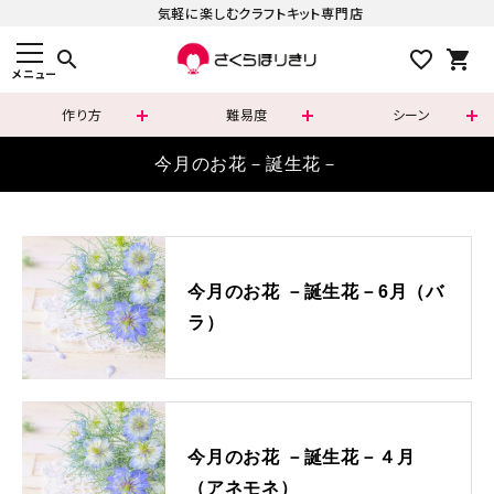
気軽に楽しむクラフトキット専門店
search
メニュー
作り方
難易度
シーン
すべての商品
今月のお花－誕生花－
新着商品
カテゴリーで選ぶ
今月のお花 －誕生花－6月（バ
ラ）
難易度で選ぶ
シリーズで選ぶ
さくらほりきりの商品について
今月のお花 －誕生花－４月
（アネモネ）