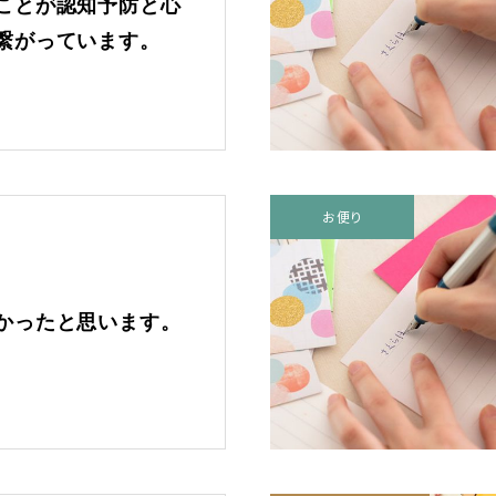
ことが認知予防と心
に、もっと楽しく。
繋がっています。
最近の記事
きめこみパッチワークにどっぷ
り
お便り
母の日を特別な一日に！苔のテ
ラリウムで感謝を伝えよう
かったと思います。
押絵をお店で体験、気に入りま
した