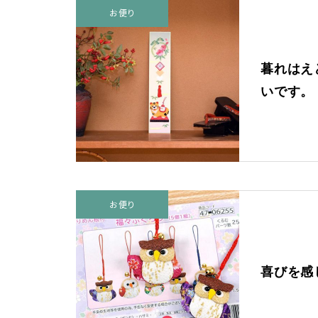
法人の方へ
お便り
コーポレートサイト
実店舗案内
暮れはえ
いです。
お便り
喜びを感