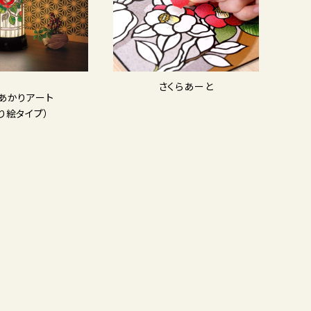
さくらあーと
Dあかりアート
り絵タイプ）