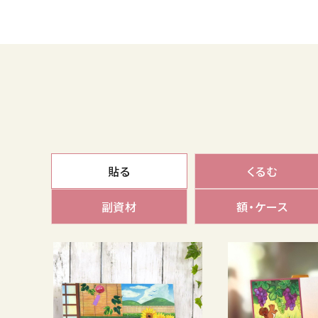
貼る
くるむ
副資材
額・ケース