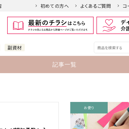
店
初めての方へ
よくあるご質問
コ
副資材
記事一覧
オススメ記事
づくり徒然
手づくり徒然
お便り
て楽しい 縁起物の世界
端午の節句の準備をもっと