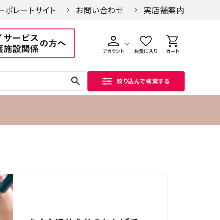
ーポレートサイト
お問い合わせ
実店舗案内
アカウント
お気に入り
カート
search
絞り込んで検索する
手づくり徒然
私たちの
手軽
「自分で作る雛飾り」の魅力と
木なの