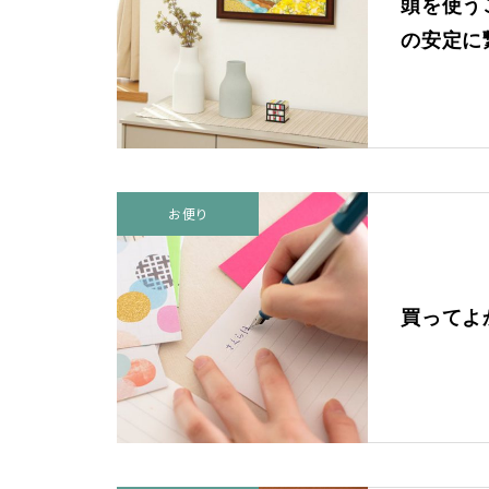
頭を使う
う
の意味まで深堀り
さくらほりきりの商品について
の安定に
シーンで選ぶ
診断チャート
今月のお花 －誕生花－6月（バ
レビューを見る
ラ）
お便り
INFORMATION
娘の結婚式にきめこみパッチワ
初めての方へ
ークを贈りました。
買ってよ
ショッピングガイド
よくあるご質問
家族みんなで手作りのひな祭り
カタログ請求
お問い合わせ