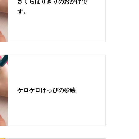
さくらほりきりのおかげで
は？
天然木
す。
こどもの成長を作品と一緒に。
今月のお花 －誕生花－４月（ア
ネモネ）
ケロケロけっぴの砂絵
こいのぼりの魅力。起源から色
の意味まで深堀り