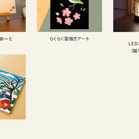
あ〜と
らくらく型抜きアート
LE
（貼