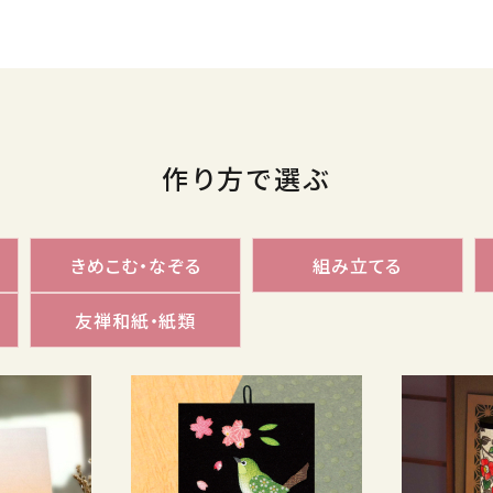
作り方で選ぶ
きめこむ・なぞる
組み立てる
友禅和紙・紙類