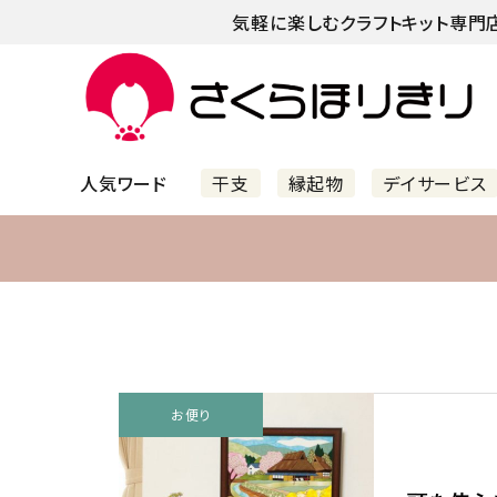
気軽に楽しむクラフトキット専門
人気ワード
干支
縁起物
デイサービス
すべての商品
新着商品
カテゴリーで選ぶ
手づくり徒然
手
難易度で選ぶ
お便り
シリーズで選ぶ
苔のテ
こいのぼりの魅力。起源から色
知っ