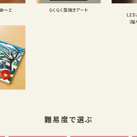
あ〜と
らくらく型抜きアート
LE
（貼
難易度で選ぶ