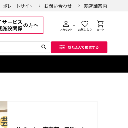
ーポレートサイト
お問い合わせ
実店舗案内
アカウント
お気に入り
カート
search
絞り込んで検索する
手づくり徒然
私たちの
手軽
「自分で作る雛飾り」の魅力と
木なの