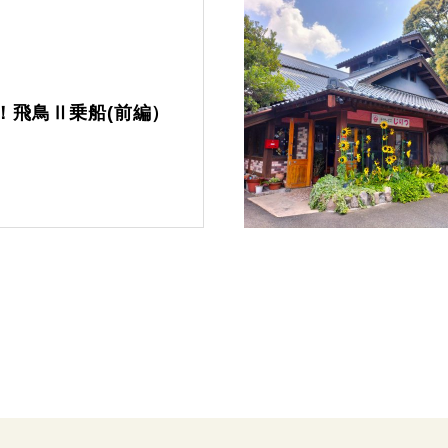
！飛鳥Ⅱ乗船(前編）