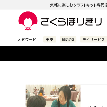
気軽に楽しむクラフトキット専門
人気ワード
干支
縁起物
デイサービス
すべての商品
新着商品
カテゴリーで選ぶ
手づくり徒然
手
難易度で選ぶ
シリーズで選ぶ
苔のテ
こいのぼりの魅力。起源から色
知っ