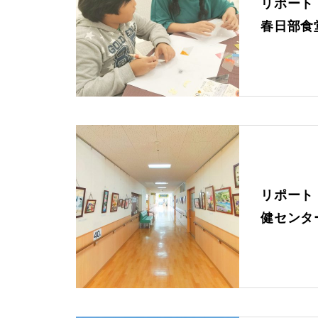
リポート
う
の意味まで深堀り
さくらほりきりの商品について
春日部食
シーンで選ぶ
診断チャート
今月のお花 －誕生花－6月（バ
レビューを見る
ラ）
INFORMATION
娘の結婚式にきめこみパッチワ
リポート
初めての方へ
ークを贈りました。
健センタ
ショッピングガイド
よくあるご質問
家族みんなで手作りのひな祭り
カタログ請求
お問い合わせ