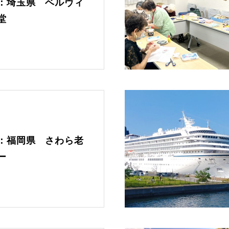
：埼玉県 ベルヴィ
に、もっと楽しく。
堂
最近の記事
きめこみパッチワークにどっぷ
り
母の日を特別な一日に！苔のテ
：福岡県 さわら老
ラリウムで感謝を伝えよう
ー
押絵をお店で体験、気に入りま
した