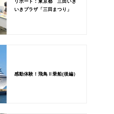
リポート：東京都 三田いき
は？
天然木
いきプラザ「三田まつり」
こどもの成長を作品と一緒に。
今月のお花 －誕生花－４月（ア
ネモネ）
感動体験！飛鳥Ⅱ乗船(後編）
こいのぼりの魅力。起源から色
の意味まで深堀り