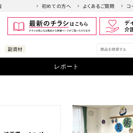
店
初めての方へ
よくあるご質問
コ
副資材
レポート
オススメ記事
づくり徒然
手づくり徒然
て楽しい 縁起物の世界
端午の節句の準備をもっと