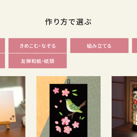
作り方で選ぶ
きめこむ・なぞる
組み立てる
友禅和紙・紙類