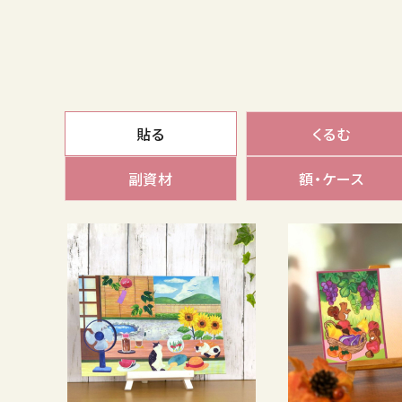
貼る
くるむ
副資材
額・ケース