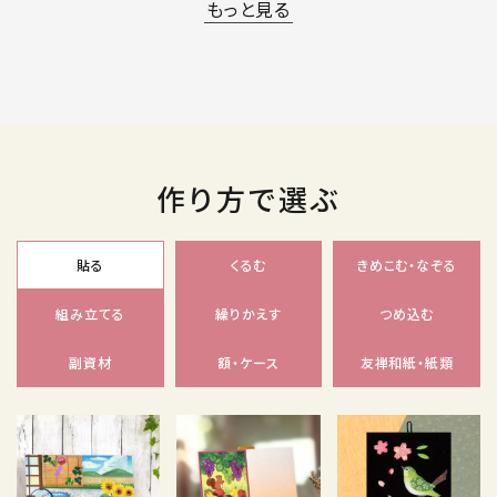
もっと見る
作り方で選ぶ
貼る
くるむ
きめこむ・なぞる
組み立てる
繰りかえす
つめ込む
副資材
額・ケース
友禅和紙・紙類