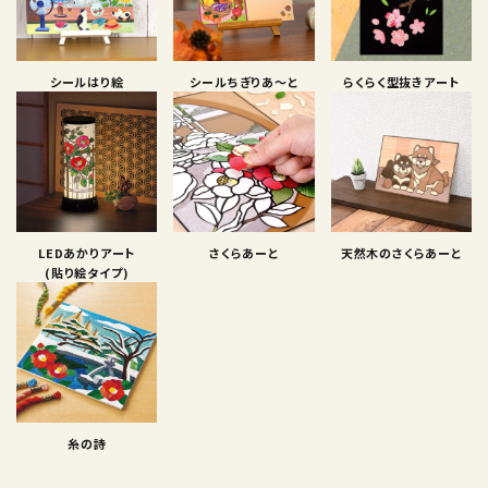
シールはり絵
シールちぎりあ〜と
らくらく型抜きアート
LEDあかりアート
さくらあーと
天然木のさくらあーと
(貼り絵タイプ)
糸の詩