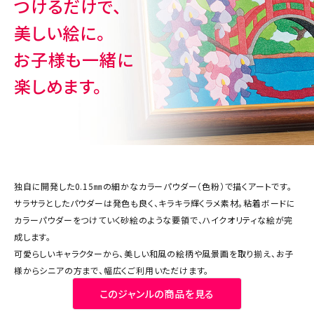
つけるだけで、
ジャンルで選ぶ
美しい絵に。
レビューを見る
お子様も一緒に
コーポレートサイト
楽しめます。
実店舗案内
デイサービス／
介護施設関係の方へ
最新のチラシはこちら
独自に開発した0.15㎜の細かなカラーパウダー（色粉）で描くアートです。
お問い合わせ
サラサラとしたパウダーは発色も良く、キラキラ輝くラメ素材。粘着ボードに
カラーパウダーをつけていく砂絵のような要領で、ハイクオリティな絵が完
ACCOUNT MENU
成します。
ようこそ ゲスト 様
可愛らしいキャラクターから、美しい和風の絵柄や風景画を取り揃え、お子
様からシニアの方まで、幅広くご利用いただけます。
meeting_room
person
ログイン
会員登録
このジャンルの商品を見る