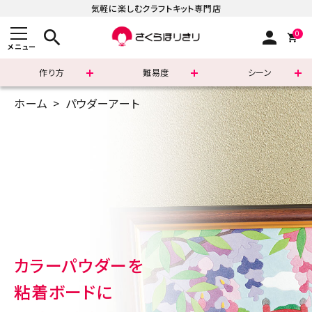
気軽に楽しむクラフトキット専門店
search
person
0
メニュー
作り方
難易度
シーン
ホーム
パウダーアート
まずはこちら
ショッピングガイド
よくあるご質問
すべての商品
新着商品
カラーパウダーを
診断チャート
粘着ボードに