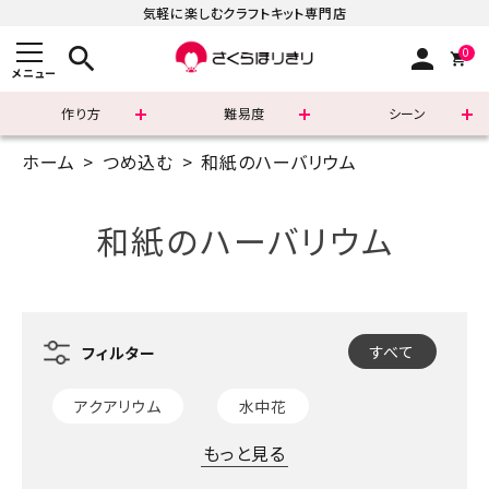
気軽に楽しむクラフトキット専門店
search
person
0
メニュー
作り方
難易度
シーン
ホーム
つめ込む
和紙のハーバリウム
まずはこちら
ショッピングガイド
和紙のハーバリウム
よくあるご質問
すべての商品
すべて
新着商品
アクアリウム
水中花
診断チャート
もっと見る