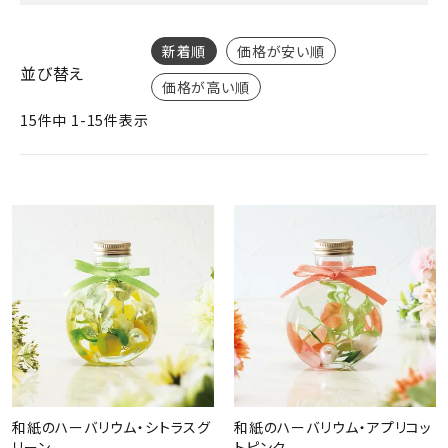
ジャンルで選ぶ
新着順
価格が安い順
レビューを見る
並び替え
価格が高い順
コーポレートサイト
15
件中
1
-
15
件表示
実店舗案内
デイサービス／
介護施設関係の方へ
最新のチラシはこちら
お問い合わせ
ACCOUNT MENU
ようこそ ゲスト 様
meeting_room
person
ログイン
会員登録
和紙のハーバリウム・シトラスグ
和紙のハーバリウム・アプリコッ
リーン
トピンク