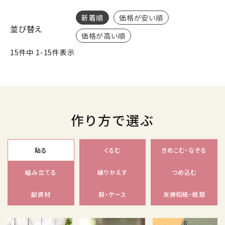
新着順
価格が安い順
並び替え
価格が高い順
15
件中
1
-
15
件表示
作り方で選ぶ
貼る
くるむ
きめこむ・なぞる
組み立てる
繰りかえす
つめ込む
副資材
額・ケース
友禅和紙・紙類