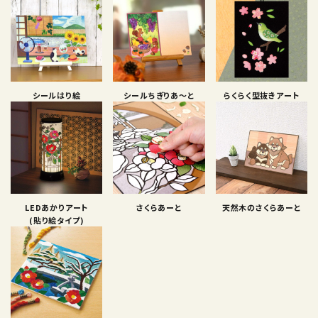
シールはり絵
シールちぎりあ〜と
らくらく型抜きアート
LEDあかりアート
さくらあーと
天然木のさくらあーと
(貼り絵タイプ)