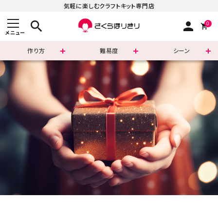
気軽に楽しむクラフトキット専門店
search
person
0
メニュー
作り方
難易度
シーン
まずはこちら
ショッピングガイド
よくあるご質問
すべての商品
新着商品
診断チャート