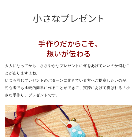
ジャンルで選ぶ
小さなプレゼント
レビューを見る
コーポレートサイト
手作りだからこそ、
実店舗案内
想いが伝わる
デイサービス／
介護施設関係の方へ
大人になってから、ささやかなプレゼントに何をあげていいのか悩むこ
最新のチラシはこちら
とがありますよね。
いつも同じプレゼントのパターンに飽きている方へご提案したいのが、
お問い合わせ
初心者でも比較的簡単に作ることができて、実際にあげて喜ばれる「小
さな手作り」プレゼントです。
ACCOUNT MENU
ようこそ ゲスト 様
meeting_room
person
ログイン
会員登録