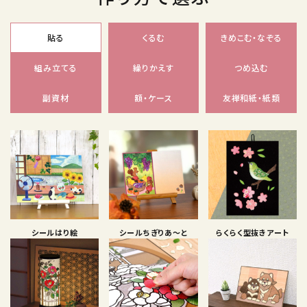
貼る
くるむ
きめこむ・なぞる
組み立てる
繰りかえす
つめ込む
副資材
額・ケース
友禅和紙・紙類
シールはり絵
シールちぎりあ〜と
らくらく型抜きアート