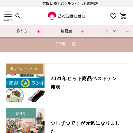
気軽に楽しむクラフトキット専門店
search
メニュー
作り方
難易度
シーン
すべての商品
記事一覧
新着商品
私たちのモノとコト
カテゴリーで選ぶ
2021年ヒット商品ベストテン
発表！
難易度で選ぶ
シリーズで選ぶ
お便り
さくらほりきりの商品について
少しずつですが元気になりまし
た