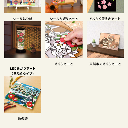
実店舗案内
シールはり絵
シールちぎりあ〜と
らくらく型抜きアート
さくらあーと
天然木のさくらあーと
LEDあかりアート
（貼り絵タイプ）
糸の詩