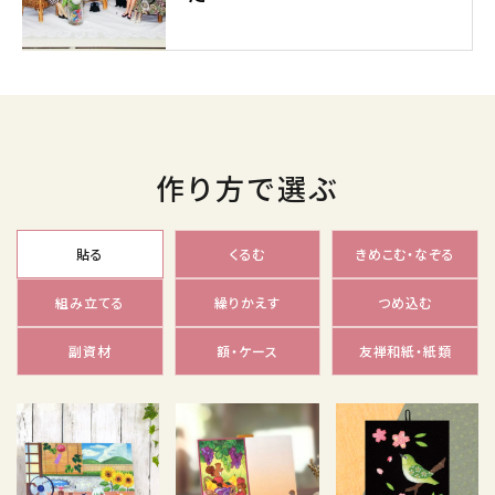
シーンで選ぶ
診断チャート
レビューを見る
INFORMATION
作り方で選ぶ
初めての方へ
貼る
くるむ
きめこむ・なぞる
ショッピングガイド
組み立てる
繰りかえす
つめ込む
よくあるご質問
カタログ請求
副資材
額・ケース
友禅和紙・紙類
お問い合わせ
法人の方へ
コーポレートサイト