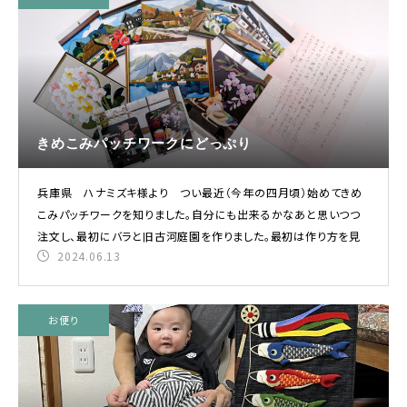
INFORMATION
初めての方へ
ショッピングガイド
よくあるご質問
きめこみパッチワークにどっぷり
カタログ請求
兵庫県 ハナミズキ様より つい最近（今年の四月頃）始めてきめ
お問い合わせ
こみパッチワークを知りました。自分にも出来るかなあと思いつつ
注文し、最初にバラと旧古河庭園を作りました。最初は作り方を見
法人の方へ
2024.06.13
コーポレートサイト
実店舗案内
お便り