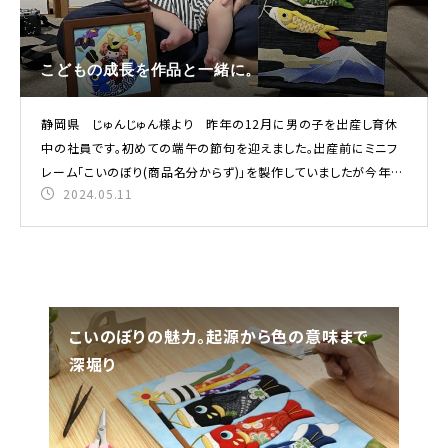
こどもの成長を作品と一緒に。
静岡県 じゅんじゅん様より 昨年の12月に男の子を出産し育休
中の社員です。初めての端午の節句を迎えました。出産前にミニフ
レーム「こいのぼり(商品名分からず)」を製作していましたが今年の
2024.05.11
新製
こいのぼりの魅力。起源から色の意味まで
旅
深堀り