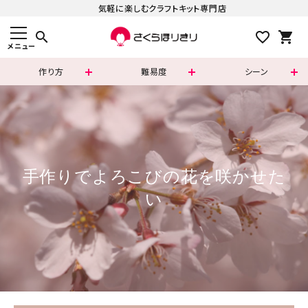
気軽に楽しむクラフトキット専門店
search
メニュー
作り方
難易度
シーン
手作りでよろこびの花を咲かせた
い