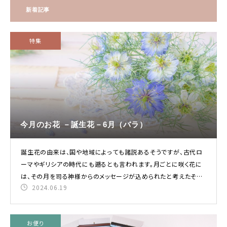
すべての商品
新着記事
新着商品
特集
カテゴリーで選ぶ
難易度で選ぶ
シリーズで選ぶ
今月のお花 －誕生花－6月（バラ）
さくらほりきりの商品について
誕生花の由来は、国や地域によっても諸説あるそうですが、古代ロ
シーンで選ぶ
ーマやギリシアの時代にも遡るとも言われます。月ごとに咲く花に
は、その月を司る神様からのメッセージが込められたと考えたそう。
2024.06.19
「枯れないお花
診断チャート
レビューを見る
お便り