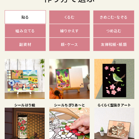
貼る
くるむ
きめこむ・なぞる
組み立てる
繰りかえす
つめ込む
副資材
額・ケース
友禅和紙・紙類
シールはり絵
シールちぎりあ〜と
らくらく型抜きアート