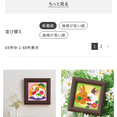
ジャンルで選ぶ
もっと見る
レビューを見る
新着順
価格が安い順
コーポレートサイト
並び替え
価格が高い順
実店舗案内
1
2
デイサービス／
65
件中
1
-
60
件表示
介護施設関係の方へ
最新のチラシはこちら
お問い合わせ
ACCOUNT MENU
ようこそ ゲスト 様
meeting_room
person
ログイン
会員登録