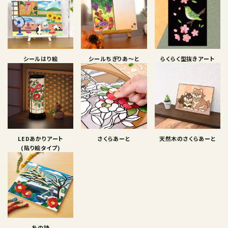
シールはり絵
シールちぎりあ〜と
らくらく型抜きアート
LEDあかりアート
さくらあーと
天然木のさくらあーと
(貼り絵タイプ)
糸の詩