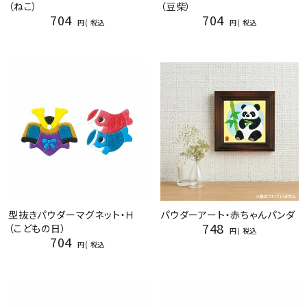
（ねこ）
（豆柴）
704
704
税込
税込
型抜きパウダーマグネット・Ｈ
パウダーアート・赤ちゃんパンダ
748
（こどもの日）
税込
704
税込