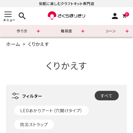
気軽に楽しむクラフトキット専門店
search
person
0
メニュー
作り方
難易度
シーン
ホーム
くりかえす
まずはこちら
ショッピングガイド
くりかえす
よくあるご質問
すべての商品
すべて
新着商品
LEDあかりアート（穴開けタイプ）
診断チャート
防災ストラップ