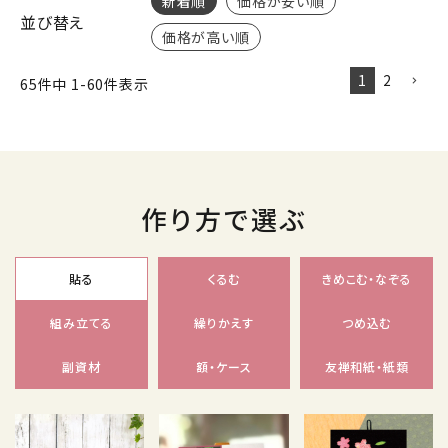
新着順
価格が安い順
並び替え
価格が高い順
1
2
65
件中
1
-
60
件表示
作り方で選ぶ
貼る
くるむ
きめこむ・なぞる
組み立てる
繰りかえす
つめ込む
副資材
額・ケース
友禅和紙・紙類