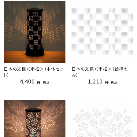
日本の文様＜市松＞（本体セッ
日本の文様＜市松＞（絵柄の
ト）
み）
4,400
1,210
税込
税込