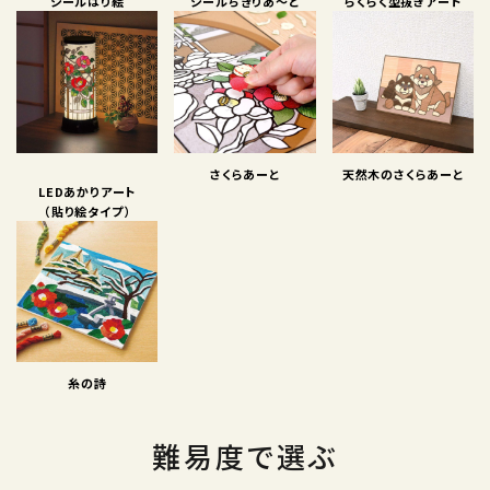
シールはり絵
シールちぎりあ〜と
らくらく型抜きアート
さくらあーと
天然木のさくらあーと
LEDあかりアート
（貼り絵タイプ）
糸の詩
難易度で選ぶ