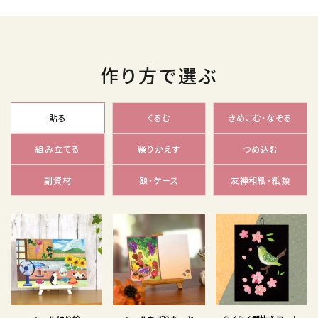
作り方で選ぶ
貼る
くるむ
きめこむ・なぞる
組み立てる
繰りかえす
つめ込む
副資材
額・ケース
友禅和紙・紙類