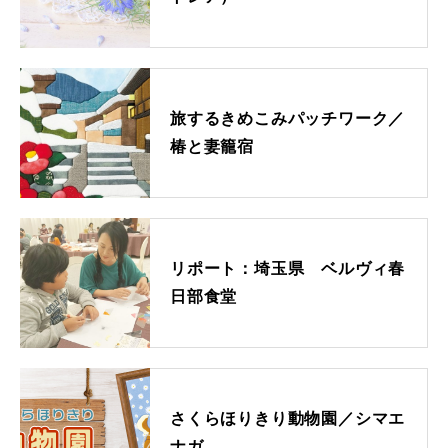
実店舗案内
旅するきめこみパッチワーク／
椿と妻籠宿
リポート：埼玉県 ベルヴィ春
日部食堂
さくらほりきり動物園／シマエ
ナガ