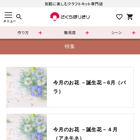
気軽に楽しむクラフトキット専門店
search
メニュー
作り方
難易度
シーン
すべての商品
特集
新着商品
カテゴリーで選ぶ
今月のお花 －誕生花－6月（バ
ラ）
難易度で選ぶ
シリーズで選ぶ
さくらほりきりの商品について
今月のお花 －誕生花－４月
（アネモネ）