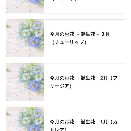
シーンで選ぶ
診断チャート
レビューを見る
今月のお花 －誕生花－３月
（チューリップ）
INFORMATION
初めての方へ
ショッピングガイド
今月のお花 －誕生花－2月（フ
よくあるご質問
リージア）
カタログ請求
お問い合わせ
法人の方へ
今月のお花 －誕生花－1月（カ
コーポレートサイト
トレア）