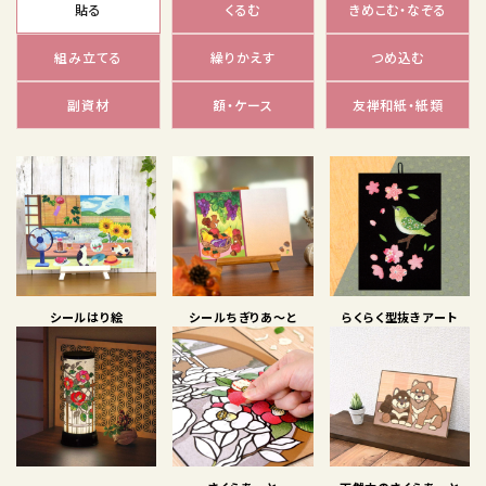
貼る
くるむ
きめこむ・なぞる
組み立てる
繰りかえす
つめ込む
副資材
額・ケース
友禅和紙・紙類
シールはり絵
シールちぎりあ〜と
らくらく型抜きアート