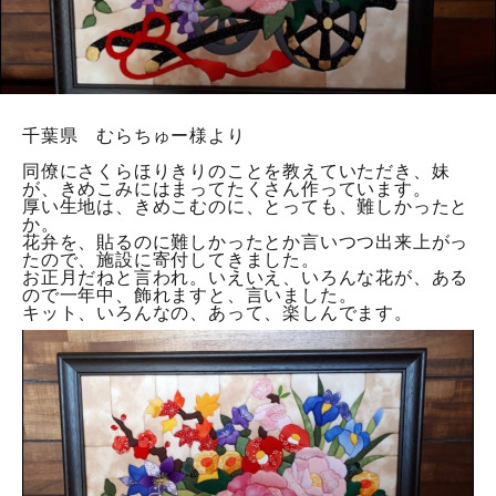
シーンで選ぶ
診断チャート
レビューを見る
千葉県 むらちゅー様より
同僚にさくらほりきりのことを教えていただき、妹
INFORMATION
が、きめこみにはまってたくさん作っています。
厚い生地は、きめこむのに、とっても、難しかったと
か。
初めての方へ
花弁を、貼るのに難しかったとか言いつつ出来上がっ
たので、施設に寄付してきました。
ショッピングガイド
お正月だねと言われ。いえいえ、いろんな花が、ある
ので一年中、飾れますと、言いました。
よくあるご質問
キット、いろんなの、あって、楽しんでます。
カタログ請求
お問い合わせ
法人の方へ
コーポレートサイト