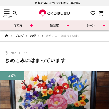
気軽に楽しむクラフトキット専門店
search
メニュー
作り方
難易度
シーン
すべての商品
ブログ
お便り
きめこみにはまっています
新着商品
2023.10.27
きめこみにはまっています
カテゴリーで選ぶ
難易度で選ぶ
お便り
シリーズで選ぶ
さくらほりきりの商品について