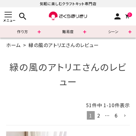
気軽に楽しむクラフトキット専門店
search
person
0
メニュー
作り方
難易度
シーン
ホーム
緑の風のアトリエさんのレビュー
まずはこちら
ショッピングガイド
緑の風のアトリエさんのレビ
よくあるご質問
ュー
すべての商品
51
件中
1
-
10
件表示
新着商品
1
2
…
6
診断チャート