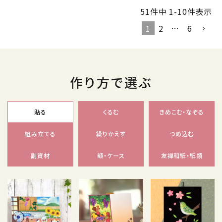
51
件中
1
-
10
件表示
1
2
…
6
作り方で選ぶ
貼る
くるむ
きめこむ・なぞる
組み立てる
繰りかえす
つめ込む
副資材
額・ケース
友禅和紙・紙類