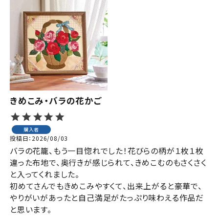
ジャンルで選ぶ
レビューを見る
コーポレートサイト
実店舗案内
デイサービス／
きめこみ・バラの花かご
介護施設関係の方へ
最新のチラシはこちら
購入者
お問い合わせ
投稿日
2026/08/03
バラの花籠、もう一目惚れでした！花びらの柄が１枚１枚
違った布地で、奥行きが感じられて、きめこむのもさくさく
ACCOUNT MENU
と入ってくれました。

ようこそ ゲスト 様
初めてさんでもきめこみやすくて、出来上がると豪華で、
やりがいがあったと自己満足がたっぷり味わえる作品だ
meeting_room
person
ログイン
会員登録
と思います。