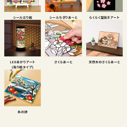
シールはり絵
シールちぎりあ〜と
らくらく型抜きアート
LEDあかりアート
さくらあーと
天然木のさくらあーと
(貼り絵タイプ)
糸の詩