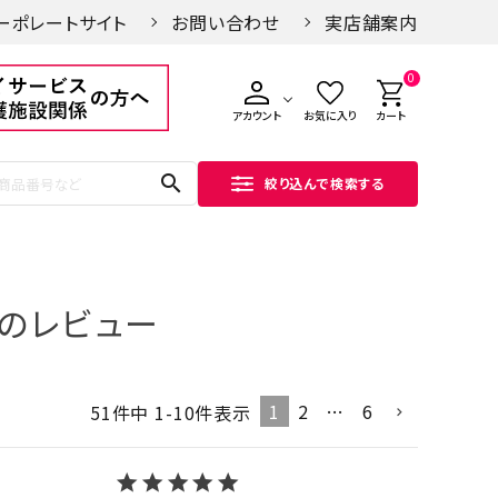
ーポレートサイト
お問い合わせ
実店舗案内
0
アカウント
お気に入り
カート
search
絞り込んで検索する
のレビュー
1
2
…
6
51
件中
1
-
10
件表示