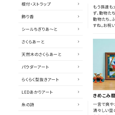
根付・ストラップ
もう孫達も
ず、動物た
飾り香
動物たち、
すね。お祝
シールちぎりあ～と
さくらあーと
天然木のさくらあーと
パウダーアート
らくらく型抜きアート
LEDあかりアート
きめこみ暦
一言で爽や
糸の詩
清々しい空