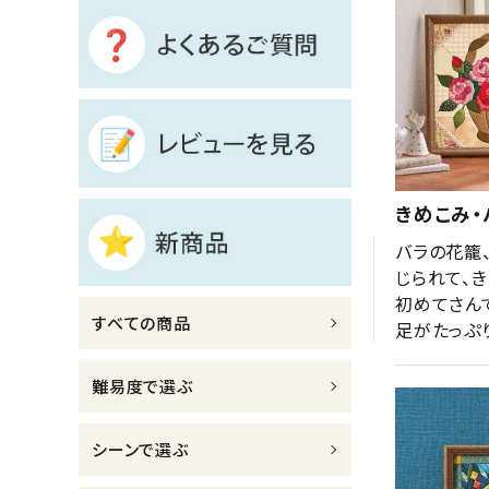
診断チャート
ジャンルで選ぶ
レビューを見る
コーポレートサイト
きめこみ・
実店舗案内
バラの花籠
デイサービス／
じられて、き
介護施設関係の方へ
初めてさん
すべての商品
足がたっぷ
最新のチラシはこちら
お問い合わせ
難易度で選ぶ
ACCOUNT MENU
シーンで選ぶ
ようこそ ゲスト 様