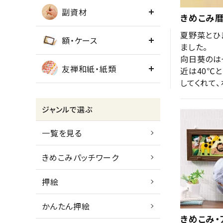
副資材
きめこみ暦
夏野菜とひ
額・ケース
ました。

向日葵のは
友禅和紙・紙類
近は40℃
してくれて、
ジャンルで選ぶ
一覧を見る
きめこみパッチワーク
押絵
かんたん押絵
きめこみ・