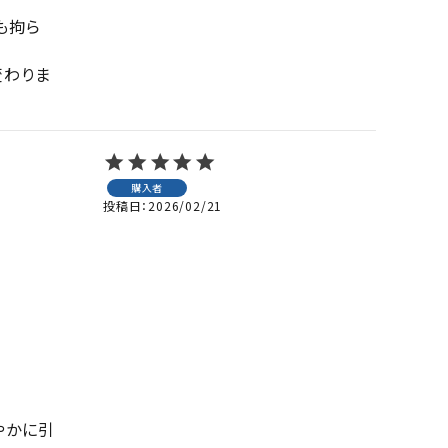
も拘ら
変わりま
購入者
投稿日
2026/02/21
やかに引