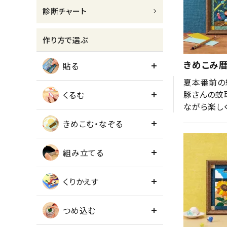
診断チャート
meeting_room
person
ログイン
会員登録
作り方で選ぶ
きめこみ暦
貼る
夏本番前の
豚さんの蚊
くるむ
ながら楽し
きめこむ・なぞる
組み立てる
くりかえす
つめ込む