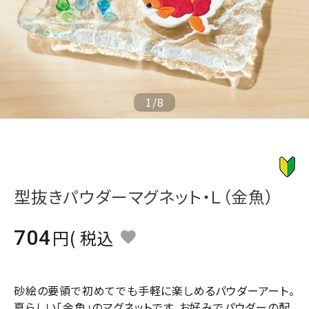
ジャンルで選ぶ
レビューを見る
コーポレートサイト
実店舗案内
1
/
8
デイサービス／
介護施設関係の方へ
最新のチラシはこちら
お問い合わせ
型抜きパウダーマグネット・Ｌ（金魚）
ACCOUNT MENU
704
税込
ようこそ ゲスト 様
meeting_room
person
ログイン
会員登録
砂絵の要領で初めてでも手軽に楽しめるパウダーアート。
夏らしい「金魚」のマグネットです。お好みでパウダーの配