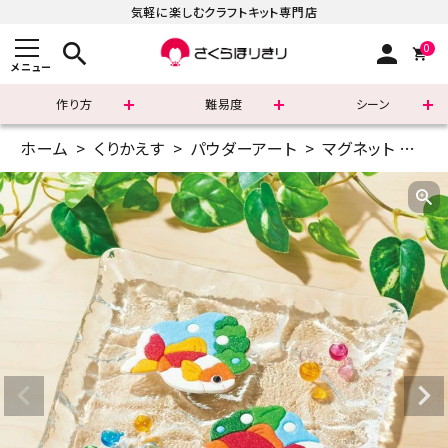
気軽に楽しむクラフトキット専門店
search
person
0
メニュー
作り方
難易度
シーン
ホーム
くりかえす
パウダーアート
マグネット
型抜
まずはこちら
ショッピングガイド
よくあるご質問
すべての商品
新着商品
診断チャート