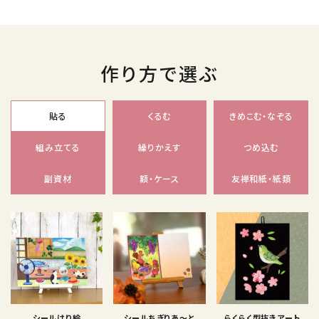
作り方で選ぶ
貼る
くるむ
きめこむ・なぞる
組み立てる
繰りかえす
つめ込む
副資材
額・ケース
友禅和紙・紙類
シールはり絵
シールちぎりあ〜と
らくらく型抜きアート