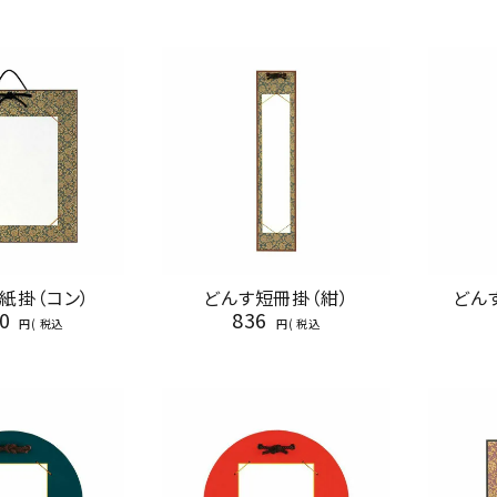
紙掛（コン）
どんす短冊掛（紺）
どん
0
836
税込
税込