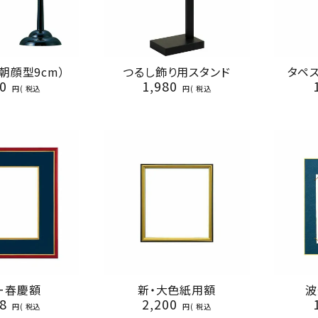
朝顔型9cm）
つるし飾り用スタンド
タペ
0
1,980
税込
税込
ー春慶額
新・大色紙用額
波
8
2,200
税込
税込