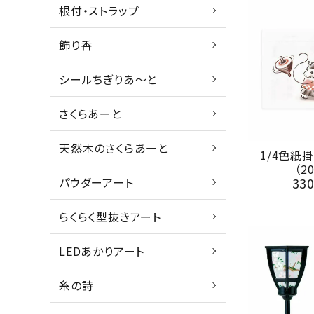
根付・ストラップ
飾り香
シールちぎりあ～と
さくらあーと
天然木のさくらあーと
1/4色紙
（2
33
パウダーアート
らくらく型抜きアート
LEDあかりアート
糸の詩