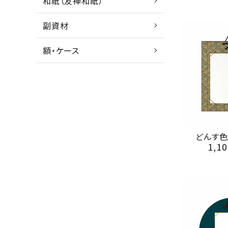
和紙（友禅和紙）
副資材
額・ケース
どんす色
1,10