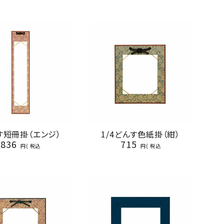
す短冊掛（エンジ）
1/4どんす色紙掛（紺）
836
715
税込
税込