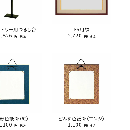
ストリー用つるし台
F6用額
1,826
5,720
税込
税込
形色紙掛（紺）
どんす色紙掛（エンジ）
1,100
1,100
税込
税込