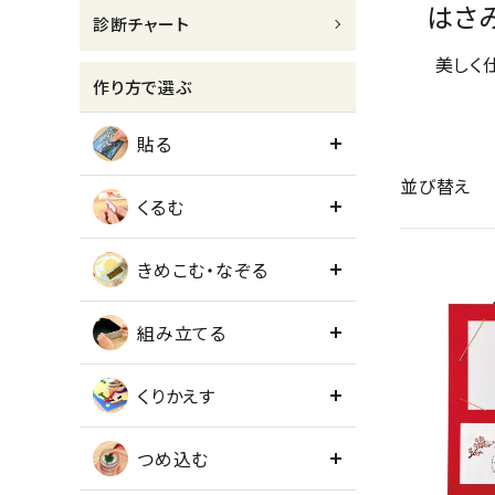
はさ
診断チャート
meeting_room
person
ログイン
会員登録
美しく
作り方で選ぶ
貼る
並び替え
くるむ
きめこむ・なぞる
組み立てる
くりかえす
つめ込む