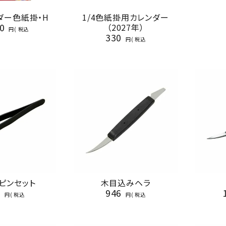
ンダー色紙掛・H
1/4色紙掛用カレンダー
0
（2027年）
税込
330
税込
ピンセット
木目込みヘラ
3
946
税込
税込