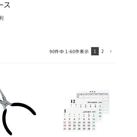
ース
利
1
2
90
件中
1
-
60
件表示