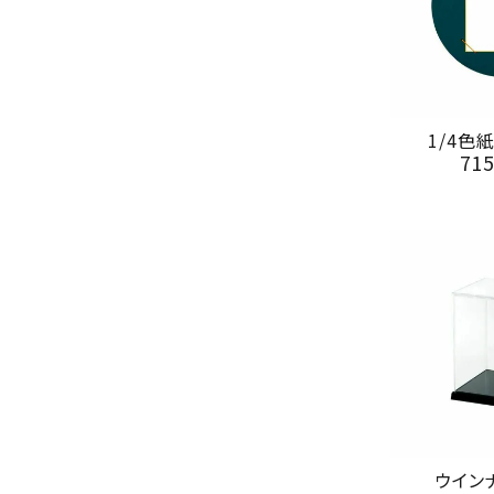
1/4色
71
ウイン