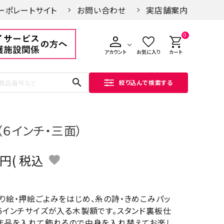
ーポレートサイト
お問い合わせ
実店舗案内
0
アカウント
お気に入り
カート
search
絞り込んで検索する
額（６インチ・三面）
税込
り絵・押絵ごよみをはじめ、糸の詩・きめこみパッ
6インチサイズが入る木製額です。スタンド裏板仕
作品を入れて飾れるので中身を入れ替えてお楽し