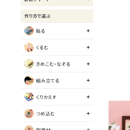
meeting_room
person
ログイン
会員登録
作り方で選ぶ
貼る
くるむ
きめこむ・なぞる
組み立てる
くりかえす
つめ込む