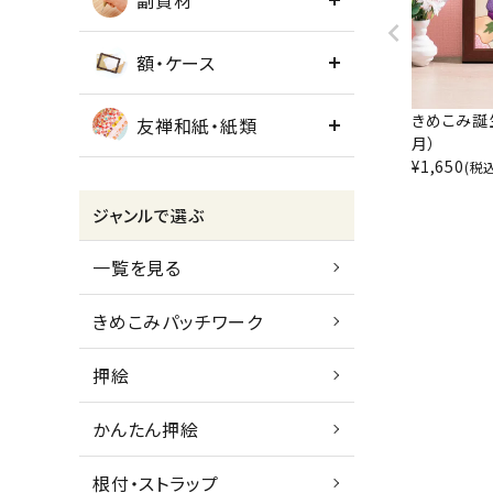
副資材
額・ケース
きめこみ誕
友禅和紙・紙類
月）
¥
1,650
(税
ジャンルで選ぶ
一覧を見る
きめこみパッチワーク
押絵
かんたん押絵
根付・ストラップ