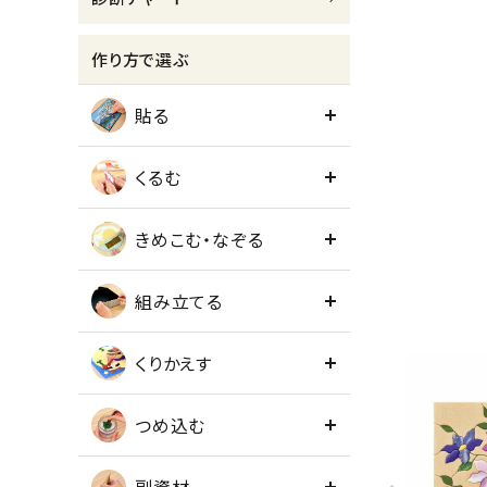
meeting_room
person
ログイン
会員登録
作り方で選ぶ
貼る
くるむ
きめこむ・なぞる
組み立てる
くりかえす
つめ込む