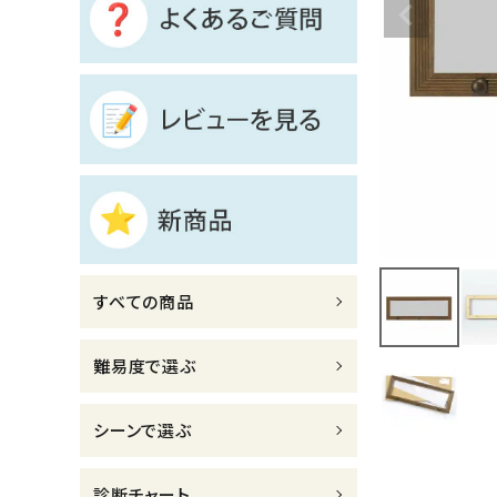
診断チャート
ジャンルで選ぶ
レビューを見る
コーポレートサイト
実店舗案内
デイサービス／
すべての商品
介護施設関係の方へ
最新のチラシはこちら
難易度で選ぶ
お問い合わせ
シーンで選ぶ
ACCOUNT MENU
ようこそ ゲスト 様
診断チャート