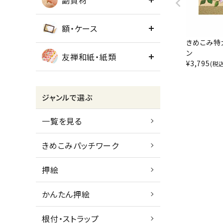
副資材
額・ケース
きめこみ特
ン
友禅和紙・紙類
¥
3,795
(税
ジャンルで選ぶ
一覧を見る
きめこみパッチワーク
押絵
かんたん押絵
根付・ストラップ