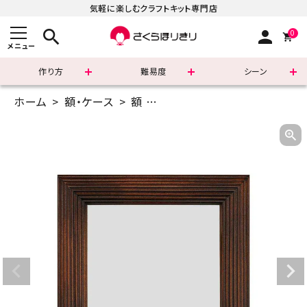
気軽に楽しむクラフトキット専門店
search
person
0
メニュー
作り方
難易度
シーン
ホーム
額・ケース
額
4インチ(10.4×10.4cm)
1
まずはこちら
ショッピングガイド
よくあるご質問
すべての商品
新着商品
診断チャート