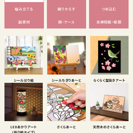
組み立てる
繰りかえす
つめ込む
副資材
額・ケース
友禅和紙・紙類
シールはり絵
シールちぎりあ〜と
らくらく型抜きアート
LEDあかりアート
さくらあーと
天然木のさくらあーと
(貼り絵タイプ)