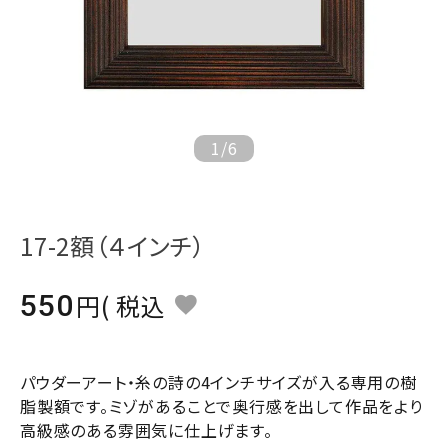
ジャンルで選ぶ
レビューを見る
コーポレートサイト
実店舗案内
1
/
6
デイサービス／
介護施設関係の方へ
17-2額（４インチ）
最新のチラシはこちら
お問い合わせ
550
税込
ACCOUNT MENU
ようこそ ゲスト 様
パウダーアート・糸の詩の4インチサイズが入る専用の樹
脂製額です。ミゾがあることで奥行感を出して作品をより
meeting_room
person
ログイン
会員登録
高級感のある雰囲気に仕上げます。