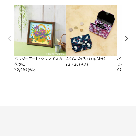
パウダーアート・クレマチスの
さくら小銭入れ（布付き）
パウダーマ
花かご
¥
2,420
ミィ
(税込)
¥
2,090
¥
770
(税込)
(税込)