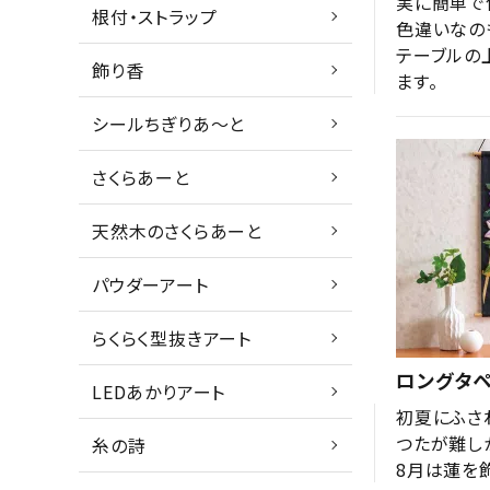
実に簡単で
根付・ストラップ
色違いなの
テーブルの
飾り香
ます。
シールちぎりあ～と
さくらあーと
天然木のさくらあーと
パウダーアート
らくらく型抜きアート
ロングタペ
LEDあかりアート
初夏にふさ
つたが難し
糸の詩
8月は蓮を