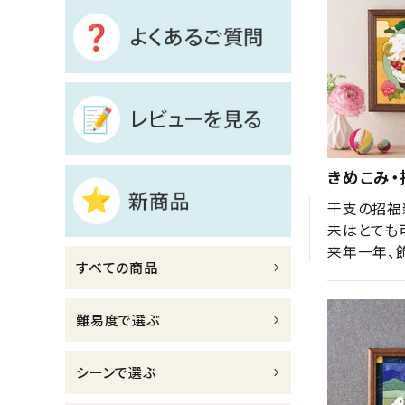
診断チャート
ジャンルで選ぶ
レビューを見る
コーポレートサイト
きめこみ
実店舗案内
干支の招福
デイサービス／
未はとても
介護施設関係の方へ
来年一年、
すべての商品
最新のチラシはこちら
お問い合わせ
難易度で選ぶ
ACCOUNT MENU
シーンで選ぶ
ようこそ ゲスト 様