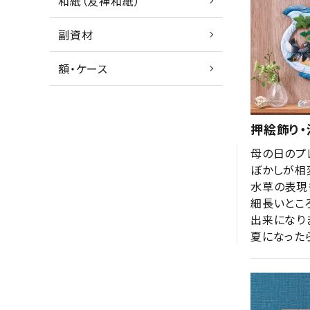
和紙（友禅和紙）
副資材
額・ケース
押絵飾り
母の日のプレ
ぼかしが相
水草の表現
細長いとこ
出来になりま
夏になった