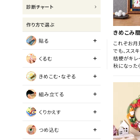
診断チャート
meeting_room
person
ログイン
会員登録
作り方で選ぶ
きめこみ暦
貼る
これぞお月見
でも、ススキ
桔梗がキレイ
くるむ
秋になった
きめこむ・なぞる
組み立てる
くりかえす
つめ込む