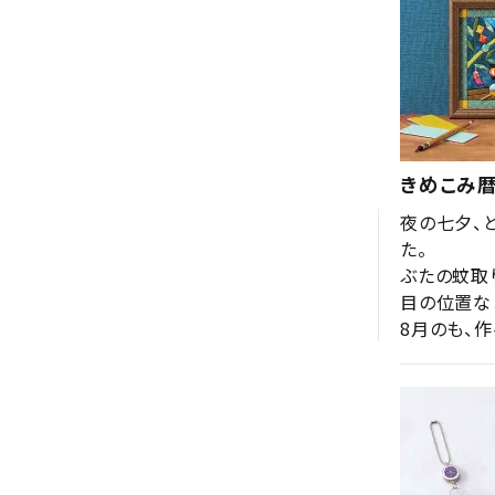
きめこみ暦
夜の七夕、
た。

ぶたの蚊取
目の位置な
8月のも、