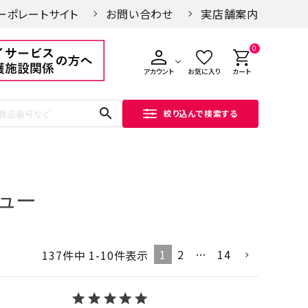
ーポレートサイト
お問い合わせ
実店舗案内
0
アカウント
お気に入り
カート
search
絞り込んで検索する
ュー
1
2
…
14
137
件中
1
-
10
件表示