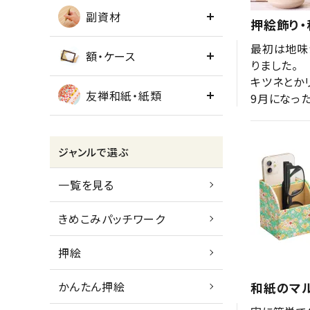
副資材
押絵飾り
最初は地味
額・ケース
りました。

キツネとか
友禅和紙・紙類
9月になっ
ジャンルで選ぶ
一覧を見る
きめこみパッチワーク
押絵
かんたん押絵
和紙のマ