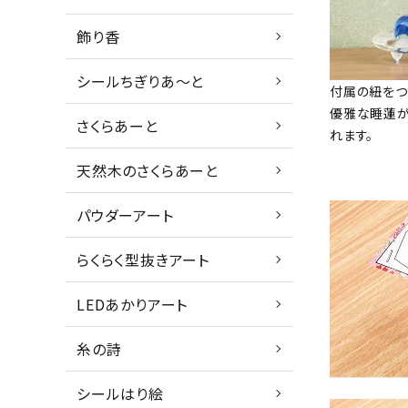
飾り香
シールちぎりあ～と
付属の紐をつ
優雅な睡蓮が
さくらあーと
れます。
天然木のさくらあーと
パウダーアート
らくらく型抜きアート
LEDあかりアート
糸の詩
シールはり絵