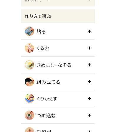
meeting_room
person
ログイン
会員登録
作り方で選ぶ
貼る
くるむ
きめこむ・なぞる
組み立てる
くりかえす
つめ込む