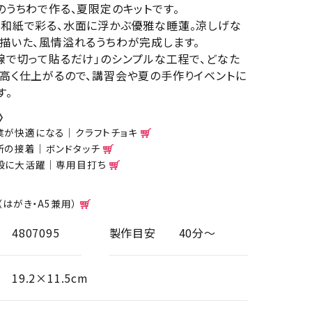
のうちわで作る、夏限定のキットです。
和紙で彩る、水面に浮かぶ優雅な睡蓮。涼しげな
描いた、風情溢れるうちわが完成します。
線で切って貼るだけ」のシンプルな工程で、どなた
高く仕上がるので、講習会や夏の手作りイベントに
す。
〉
業が快適になる｜クラフトチョキ
所の接着｜ボンドタッチ
般に大活躍｜専用目打ち
風流なミニサイズのうちわの形です
額（はがき・A5兼用）
4807095
製作目安
40分～
19.2×11.5cm