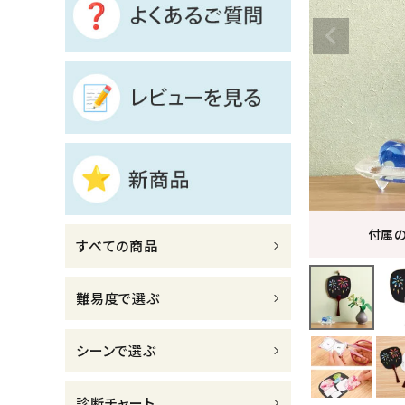
診断チャート
ジャンルで選ぶ
レビューを見る
コーポレートサイト
実店舗案内
デイサービス／
付属
すべての商品
介護施設関係の方へ
最新のチラシはこちら
難易度で選ぶ
お問い合わせ
シーンで選ぶ
ACCOUNT MENU
ようこそ ゲスト 様
診断チャート