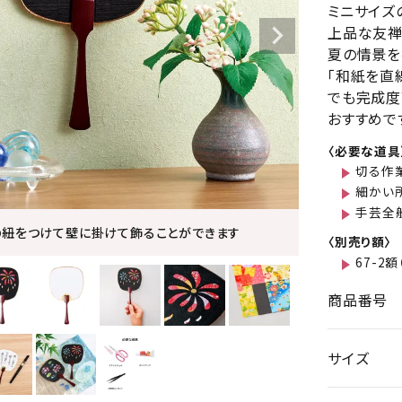
ミニサイズ
上品な友禅
夏の情景を
「和紙を直
でも完成度
おすすめで
〈必要な道具
切る作
細かい
手芸全
の紐をつけて壁に掛けて飾ることができます
〈別売り額〉
67-2
商品番号
サイズ