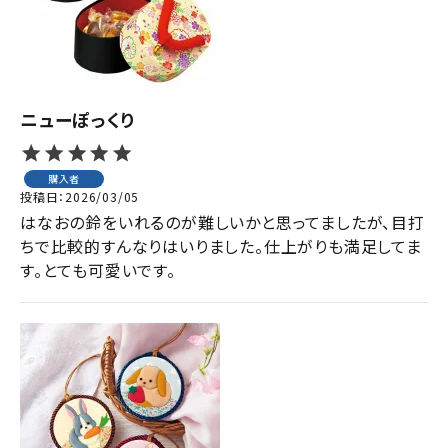
ジャンルで選ぶ
レビューを見る
コーポレートサイト
ニューぽっくり
実店舗案内
購入者
デイサービス／
投稿日
2026/03/05
介護施設関係の方へ
はなおの鈴をいれるのが難しいかと思ってましたが、目打
最新のチラシはこちら
ちで比較的すんなりはいりました。仕上がりも満足してま
す。とても可愛いです。
お問い合わせ
ACCOUNT MENU
ようこそ ゲスト 様
meeting_room
person
ログイン
会員登録