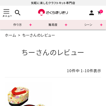
気軽に楽しむクラフトキット専門店
search
person
0
メニュー
作り方
難易度
シーン
ホーム
ちーさんのレビュー
まずはこちら
ショッピングガイド
ちーさんのレビュー
よくあるご質問
10
件中
1
-
10
件表示
すべての商品
新着商品
診断チャート