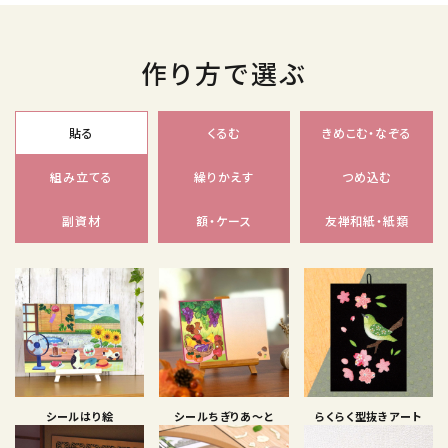
作り方で選ぶ
貼る
くるむ
きめこむ・なぞる
組み立てる
繰りかえす
つめ込む
副資材
額・ケース
友禅和紙・紙類
シールはり絵
シールちぎりあ〜と
らくらく型抜きアート