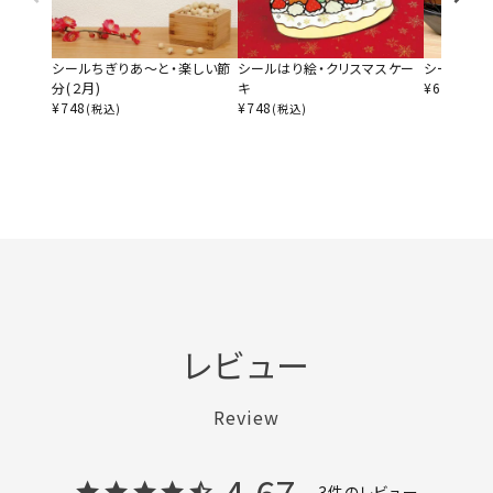
シールちぎりあ～と・楽しい節
シールはり絵・クリスマスケー
シールはり
分(２月)
キ
¥
627
(税込)
¥
748
¥
748
(税込)
(税込)
レビュー
Review
4.67
3