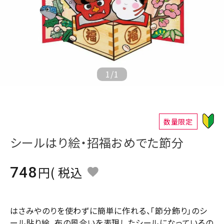
ジャンルで選ぶ
レビューを見る
コーポレートサイト
実店舗案内
1
/
1
デイサービス／
介護施設関係の方へ
最新のチラシはこちら
数量限定
お問い合わせ
シールはり絵・招福おめでた節分
ACCOUNT MENU
748
税込
ようこそ ゲスト 様
meeting_room
person
ログイン
会員登録
はさみやのりを使わずに簡単に作れる、「節分飾り」のシ
ール貼り絵。布の風合いを表現したシールになっているの