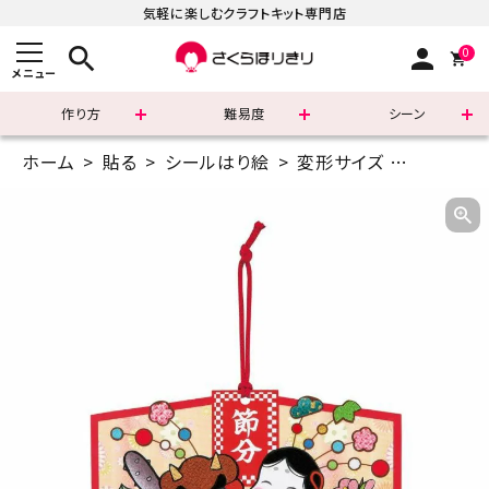
気軽に楽しむクラフトキット専門店
search
person
0
メニュー
作り方
難易度
シーン
ホーム
貼る
シールはり絵
変形サイズ
シールは
まずはこちら
ショッピングガイド
よくあるご質問
すべての商品
新着商品
診断チャート