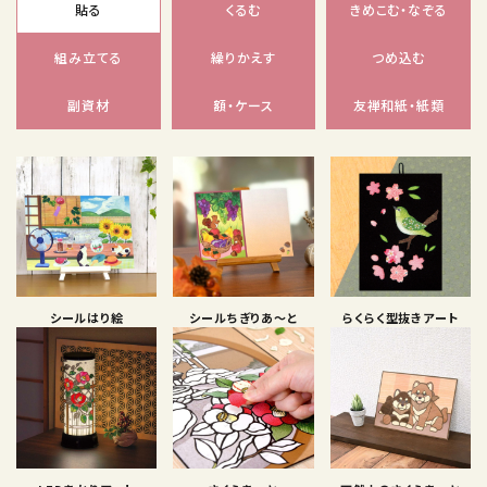
貼る
くるむ
きめこむ・なぞる
組み立てる
繰りかえす
つめ込む
副資材
額・ケース
友禅和紙・紙類
シールはり絵
シールちぎりあ〜と
らくらく型抜きアート