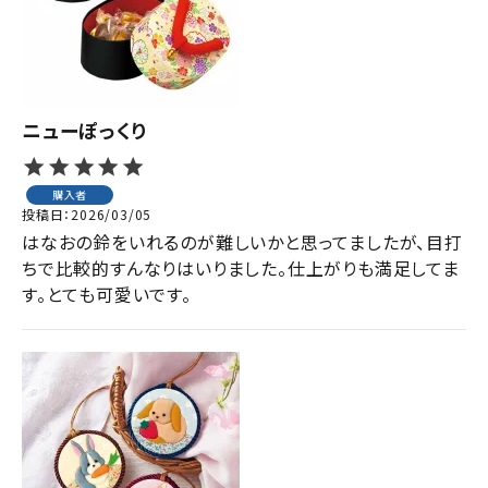
ジャンルで選ぶ
レビューを見る
コーポレートサイト
ニューぽっくり
実店舗案内
購入者
デイサービス／
投稿日
2026/03/05
介護施設関係の方へ
はなおの鈴をいれるのが難しいかと思ってましたが、目打
最新のチラシはこちら
ちで比較的すんなりはいりました。仕上がりも満足してま
す。とても可愛いです。
お問い合わせ
ACCOUNT MENU
ようこそ ゲスト 様
meeting_room
person
ログイン
会員登録