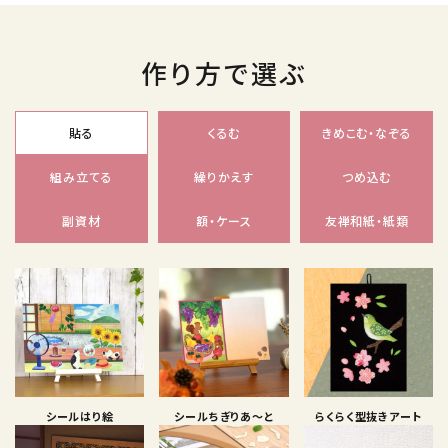
作り方で選ぶ
貼る
くるむ
きめこむ・なぞる
組み立てる
繰りかえす
つめ込む
副資材
額・ケース
友禅和紙・紙類
シールはり絵
シールちぎりあ〜と
らくらく型抜きアート