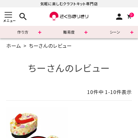
気軽に楽しむクラフトキット専門店
search
person
0
メニュー
作り方
難易度
シーン
ホーム
ちーさんのレビュー
まずはこちら
ショッピングガイド
ちーさんのレビュー
よくあるご質問
10
件中
1
-
10
件表示
すべての商品
新着商品
診断チャート