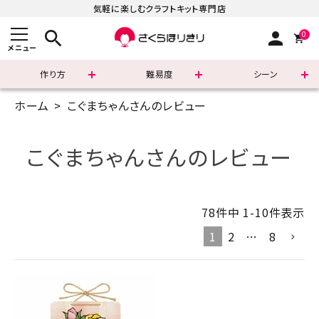
気軽に楽しむクラフトキット専門店
search
person
0
メニュー
作り方
難易度
シーン
ホーム
こぐまちゃんさんのレビュー
まずはこちら
ショッピングガイド
こぐまちゃんさんのレビュー
よくあるご質問
78
件中
1
-
10
件表示
すべての商品
1
2
…
8
新着商品
診断チャート