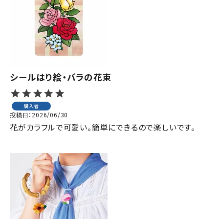
ジャンルで選ぶ
レビューを見る
コーポレートサイト
実店舗案内
シールはり絵・バラの花束
デイサービス／
介護施設関係の方へ
購入者
投稿日
2026/06/30
最新のチラシはこちら
花がカラフルで可愛い。簡単にできるので楽しいです。
お問い合わせ
ACCOUNT MENU
ようこそ ゲスト 様
meeting_room
person
ログイン
会員登録