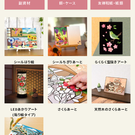
副資材
額・ケース
友禅和紙・紙類
シールはり絵
シールちぎりあ〜と
らくらく型抜きアート
LEDあかりアート
さくらあーと
天然木のさくらあーと
(貼り絵タイプ)