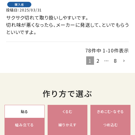
購入者
投稿日
2025/03/31
サクサク切れて取り扱いしやすいです。

切れ味が悪くなったら、メーカーに発送して、といでもらう
といいですよ。
78
件中
1
-
10
件表示
1
2
…
8
作り方で選ぶ
貼る
くるむ
きめこむ・なぞる
組み立てる
繰りかえす
つめ込む