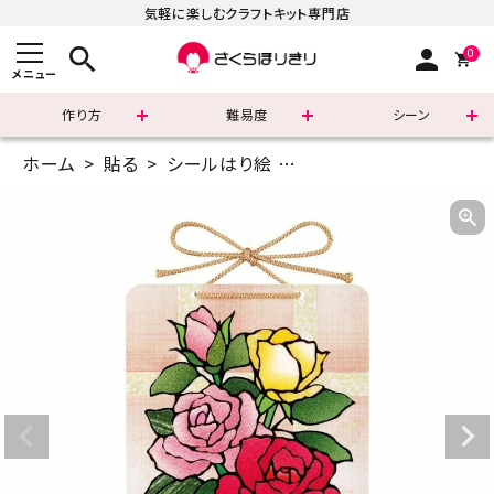
気軽に楽しむクラフトキット専門店
search
person
0
メニュー
作り方
難易度
シーン
ホーム
貼る
シールはり絵
小サイズ(13.8×19.5cm
まずはこちら
ショッピングガイド
よくあるご質問
すべての商品
新着商品
診断チャート