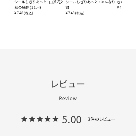
シールちぎりあ～と・山茶花と
シールちぎりあ～と・はんなり
さくらあー
秋の縁側(11月)
雛
¥
4,070
(税
¥
748
¥
748
(税込)
(税込)
レビュー
Review
5.00
3