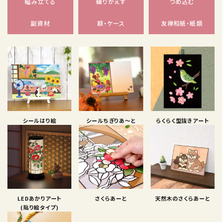
組み立てる
繰りかえす
つめ込む
副資材
額・ケース
友禅和紙・紙類
シールはり絵
シールちぎりあ〜と
らくらく型抜きアート
LEDあかりアート
さくらあーと
天然木のさくらあーと
(貼り絵タイプ)