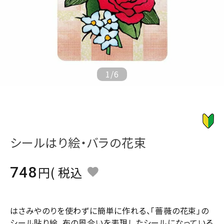
ジャンルで選ぶ
レビューを見る
コーポレートサイト
実店舗案内
1
/
6
デイサービス／
介護施設関係の方へ
最新のチラシはこちら
お問い合わせ
シールはり絵・バラの花束
ACCOUNT MENU
748
税込
ようこそ ゲスト 様
meeting_room
person
ログイン
会員登録
はさみやのりを使わずに簡単に作れる、「薔薇の花束」の
シール貼り絵。布の風合いを表現したシールになっている