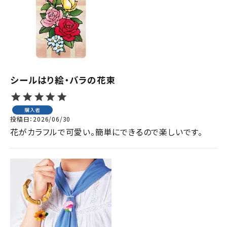
ジャンルで選ぶ
レビューを見る
コーポレートサイト
実店舗案内
シールはり絵・バラの花束
デイサービス／
介護施設関係の方へ
購入者
投稿日
2026/06/30
最新のチラシはこちら
花がカラフルで可愛い。簡単にできるので楽しいです。
お問い合わせ
ACCOUNT MENU
ようこそ ゲスト 様
meeting_room
person
ログイン
会員登録