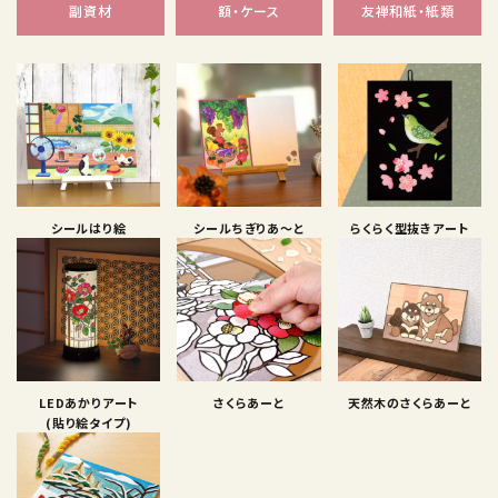
副資材
額・ケース
友禅和紙・紙類
シールはり絵
シールちぎりあ〜と
らくらく型抜きアート
LEDあかりアート
さくらあーと
天然木のさくらあーと
(貼り絵タイプ)