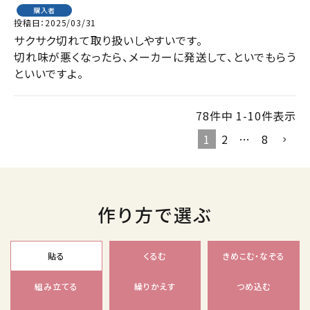
購入者
投稿日
2025/03/31
サクサク切れて取り扱いしやすいです。

切れ味が悪くなったら、メーカーに発送して、といでもらう
といいですよ。
78
件中
1
-
10
件表示
1
2
…
8
作り方で選ぶ
貼る
くるむ
きめこむ・なぞる
組み立てる
繰りかえす
つめ込む