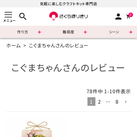
気軽に楽しむクラフトキット専門店
search
person
0
メニュー
作り方
難易度
シーン
ホーム
こぐまちゃんさんのレビュー
まずはこちら
ショッピングガイド
こぐまちゃんさんのレビュー
よくあるご質問
78
件中
1
-
10
件表示
すべての商品
1
2
…
8
新着商品
診断チャート