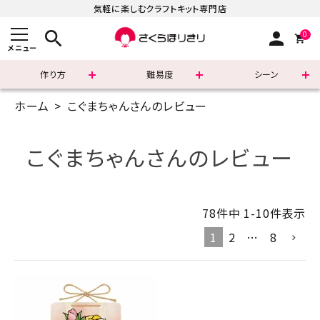
気軽に楽しむクラフトキット専門店
search
person
0
メニュー
作り方
難易度
シーン
ホーム
こぐまちゃんさんのレビュー
まずはこちら
ショッピングガイド
こぐまちゃんさんのレビュー
よくあるご質問
78
件中
1
-
10
件表示
すべての商品
1
2
…
8
新着商品
診断チャート