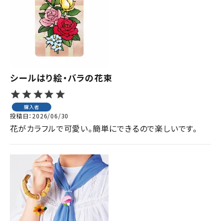
ジャンルで選ぶ
レビューを見る
コーポレートサイト
実店舗案内
シールはり絵・バラの花束
デイサービス／
介護施設関係の方へ
購入者
投稿日
2026/06/30
最新のチラシはこちら
花がカラフルで可愛い。簡単にできるので楽しいです。
お問い合わせ
ACCOUNT MENU
ようこそ ゲスト 様
meeting_room
person
ログイン
会員登録