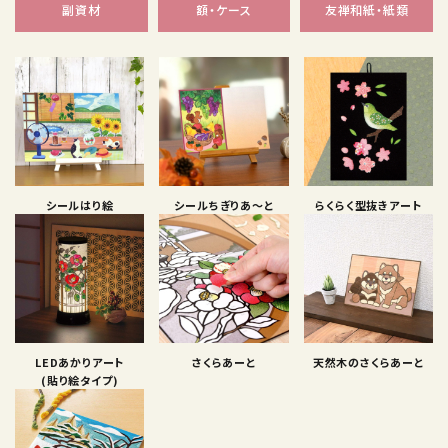
副資材
額・ケース
友禅和紙・紙類
シールはり絵
シールちぎりあ〜と
らくらく型抜きアート
LEDあかりアート
さくらあーと
天然木のさくらあーと
(貼り絵タイプ)