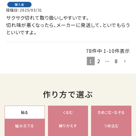
購入者
投稿日
2025/03/31
サクサク切れて取り扱いしやすいです。

切れ味が悪くなったら、メーカーに発送して、といでもらう
といいですよ。
78
件中
1
-
10
件表示
1
2
…
8
作り方で選ぶ
貼る
くるむ
きめこむ・なぞる
組み立てる
繰りかえす
つめ込む