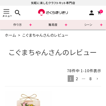
気軽に楽しむクラフトキット専門店
search
person
0
メニュー
作り方
難易度
シーン
ホーム
こぐまちゃんさんのレビュー
まずはこちら
ショッピングガイド
こぐまちゃんさんのレビュー
よくあるご質問
78
件中
1
-
10
件表示
すべての商品
1
2
…
8
新着商品
診断チャート