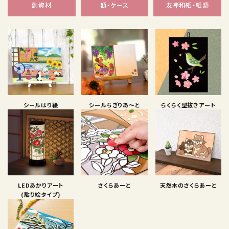
副資材
額・ケース
友禅和紙・紙類
シールはり絵
シールちぎりあ〜と
らくらく型抜きアート
LEDあかりアート
さくらあーと
天然木のさくらあーと
(貼り絵タイプ)