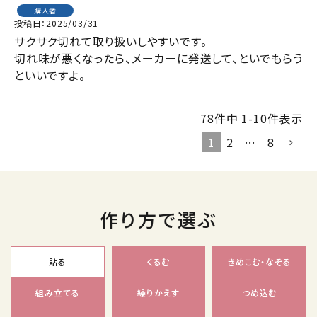
購入者
投稿日
2025/03/31
サクサク切れて取り扱いしやすいです。

切れ味が悪くなったら、メーカーに発送して、といでもらう
といいですよ。
78
件中
1
-
10
件表示
1
2
…
8
作り方で選ぶ
貼る
くるむ
きめこむ・なぞる
組み立てる
繰りかえす
つめ込む