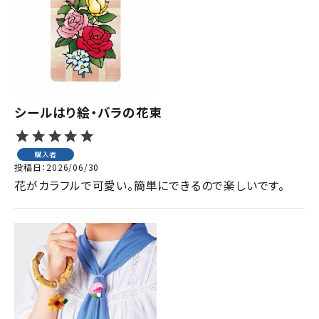
ジャンルで選ぶ
レビューを見る
コーポレートサイト
実店舗案内
シールはり絵・バラの花束
デイサービス／
介護施設関係の方へ
購入者
投稿日
2026/06/30
最新のチラシはこちら
花がカラフルで可愛い。簡単にできるので楽しいです。
お問い合わせ
ACCOUNT MENU
ようこそ ゲスト 様
meeting_room
person
ログイン
会員登録