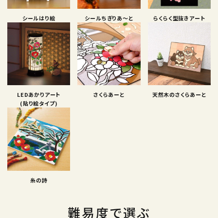
シールはり絵
シールちぎりあ〜と
らくらく型抜きアート
LEDあかりアート
さくらあーと
天然木のさくらあーと
(貼り絵タイプ)
糸の詩
難易度で選ぶ