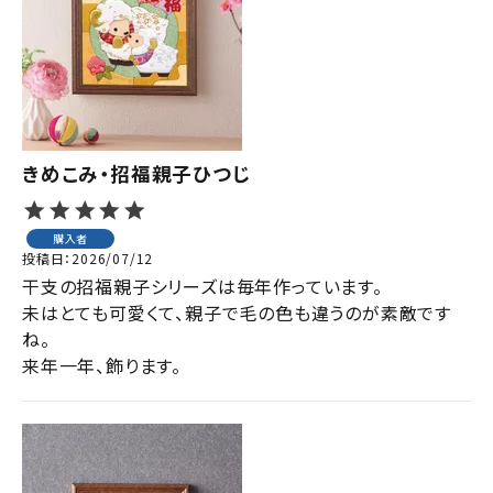
ジャンルで選ぶ
レビューを見る
コーポレートサイト
実店舗案内
きめこみ・招福親子ひつじ
デイサービス／
介護施設関係の方へ
購入者
投稿日
2026/07/12
最新のチラシはこちら
干支の招福親子シリーズは毎年作っています。

お問い合わせ
未はとても可愛くて、親子で毛の色も違うのが素敵です
ね。

来年一年、飾ります。
ACCOUNT MENU
ようこそ ゲスト 様
meeting_room
person
ログイン
会員登録