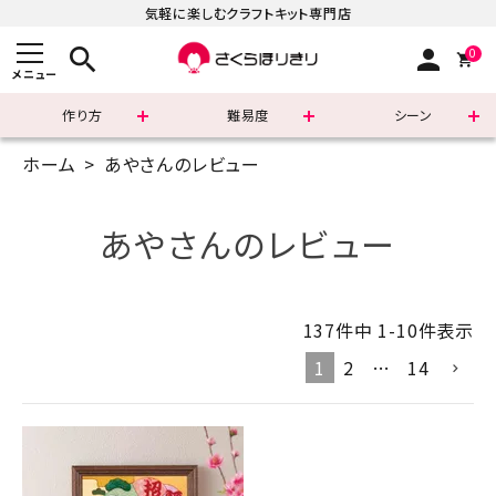
気軽に楽しむクラフトキット専門店
search
person
0
メニュー
作り方
難易度
シーン
ホーム
あやさんのレビュー
まずはこちら
ショッピングガイド
あやさんのレビュー
よくあるご質問
137
件中
1
-
10
件表示
すべての商品
1
2
…
14
新着商品
診断チャート