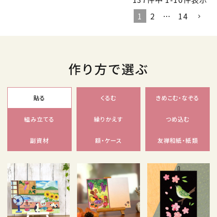
1
2
…
14
作り方で選ぶ
貼る
くるむ
きめこむ・なぞる
組み立てる
繰りかえす
つめ込む
副資材
額・ケース
友禅和紙・紙類