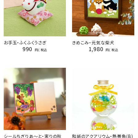
お手玉・ふくふくうさぎ
きめこみ・元気な柴犬
990
1,980
税込
税込
シールちぎりあ～と・実りの秋
和紙のアクアリウム・熱帯魚(B)