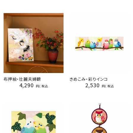
布押絵・壮麗夫婦鶴
きめこみ・彩りインコ
4,290
2,530
税込
税込