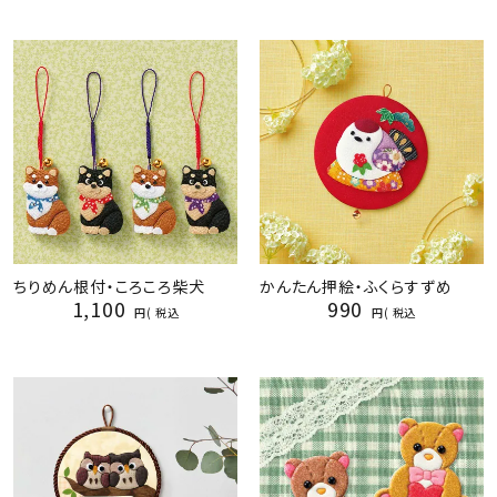
ちりめん根付・ころころ柴犬
かんたん押絵・ふくらすずめ
1,100
990
税込
税込