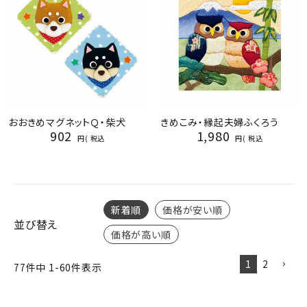
おおきめマグネットＱ・柴犬
きめこみ・縁起夫婦ふくろう
902
1,980
税込
税込
新着順
価格が安い順
並び替え
価格が高い順
1
2
77
件中
1
-
60
件表示