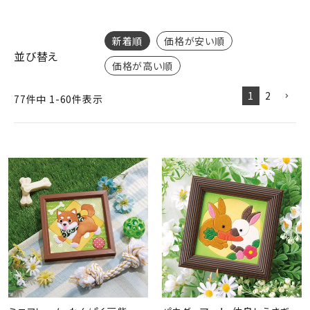
ジャンルで選ぶ
レビューを見る
新着順
価格が安い順
並び替え
価格が高い順
コーポレートサイト
1
2
77
件中
1
-
60
件表示
実店舗案内
デイサービス／
介護施設関係の方へ
最新のチラシはこちら
お問い合わせ
ACCOUNT MENU
ようこそ ゲスト 様
meeting_room
person
ログイン
会員登録