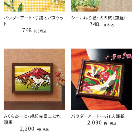
パウダーアート・子猫とバスケッ
シールはり絵・犬の旅（鎌倉）
748
ト
税込
748
税込
さくらあーと・縁起赤富士と九
パウダーアート・吉祥夫婦鶴
2,090
頭馬
税込
2,200
税込