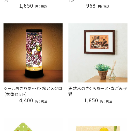
1,650
968
税込
税込
シールちぎりあ～と・桜とメジロ
天然木のさくらあーと・なごみ子
（本体セット）
猫
4,400
1,650
税込
税込