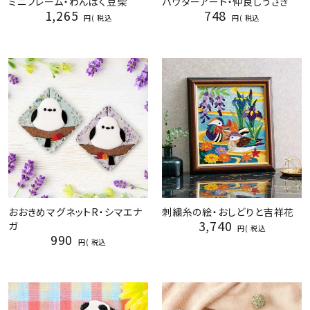
ミニフレーム・わんぱく豆柴
パウダーアート・仲良しうさぎ
1,265
748
税込
税込
おおきめマグネットR・シマエナ
刺繍糸の絵・おしどりと吉祥花
3,740
ガ
税込
990
税込