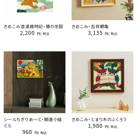
きめこみ浪漫歳時記・椿の冬庭
きめこみ・吉祥鶴亀
2,200
3,135
税込
税込
シールちぎりあ～と・開運小槌
きめこみ・とまり木のふくろう
1,980
とら
税込
968
税込