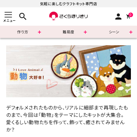
気軽に楽しむクラフトキット専門店
search
person
0
メニュー
作り方
難易度
シーン
まずはこちら
ショッピングガイド
よくあるご質問
すべての商品
デフォルメされたものから、リアルに細部まで再現したも
新着商品
のまで、今回は「動物」をテーマにしたキットが大集合。
愛くるしい動物たちを作って、飾って、癒されてみません
診断チャート
か？