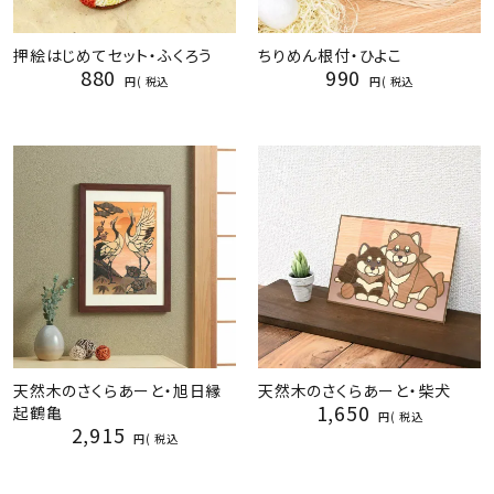
押絵はじめてセット・ふくろう
ちりめん根付・ひよこ
880
990
税込
税込
天然木のさくらあーと・旭日縁
天然木のさくらあーと・柴犬
1,650
起鶴亀
税込
2,915
税込