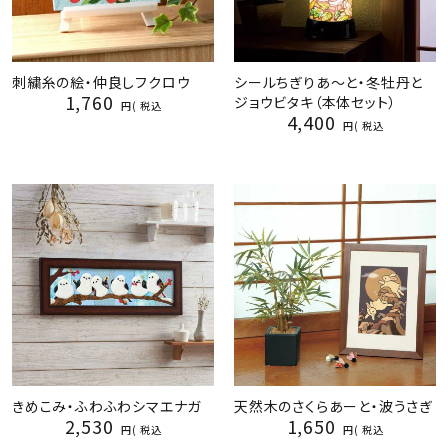
刺繍糸の絵・仲良しフクロウ
シールちぎりあ～と・冬牡丹と
1,760
ジョウビタキ（本体セット）
税込
4,400
税込
きめこみ・ふわふわシマエナガ
天然木のさくらあーと・波うさぎ
2,530
1,650
税込
税込