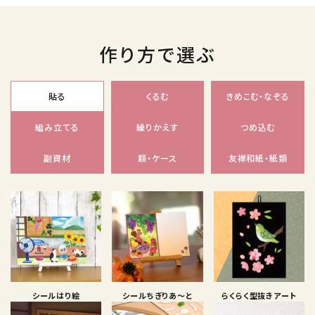
作り方で選ぶ
貼る
くるむ
きめこむ・なぞる
組み立てる
繰りかえす
つめ込む
副資材
額・ケース
友禅和紙・紙類
シールはり絵
シールちぎりあ〜と
らくらく型抜きアート