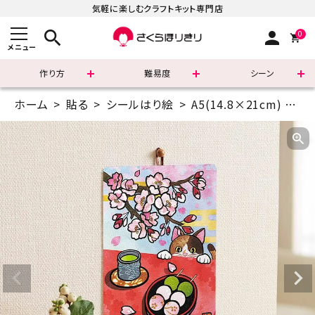
気軽に楽しむクラフトキット専門店
search
person
0
メニュー
作り方
難易度
シーン
ホーム
貼る
シールはり絵
A5(14.8×21cm)
季
まずはこちら
ショッピングガイド
よくあるご質問
すべての商品
新着商品
診断チャート