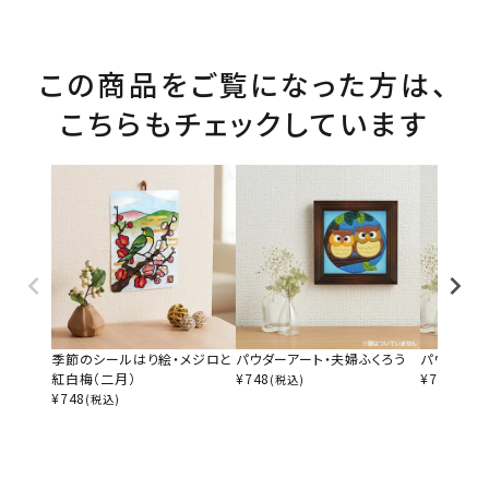
この商品をご覧になった方は、
こちらもチェックしています
季節のシールはり絵・メジロと
パウダーアート・夫婦ふくろう
パウダーア
紅白梅（二月）
¥
748
¥
748
(税込)
(税込)
¥
748
(税込)