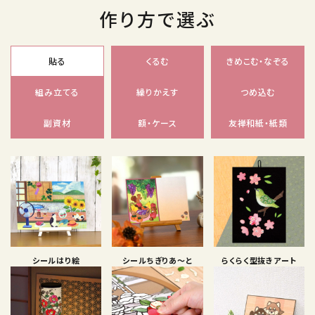
作り方で選ぶ
貼る
くるむ
きめこむ・なぞる
組み立てる
繰りかえす
つめ込む
副資材
額・ケース
友禅和紙・紙類
シールはり絵
シールちぎりあ〜と
らくらく型抜きアート