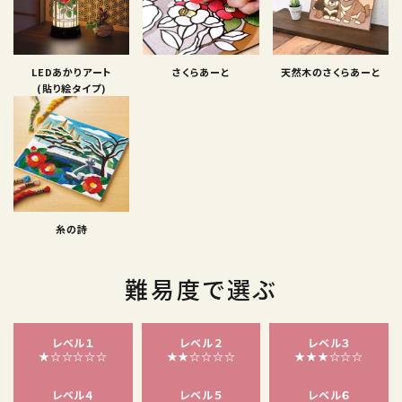
LEDあかりアート
さくらあーと
天然木のさくらあーと
(貼り絵タイプ)
糸の詩
難易度で選ぶ
レベル１
レベル２
レベル３
★☆☆☆☆☆
★★☆☆☆☆
★★★☆☆☆
レベル４
レベル５
レベル６