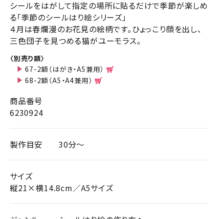
シールをはがして指定の場所に貼るだけで季節が楽しめ
る「季節のシールはり絵シリーズ」
４月は春爛漫のお花見の絵柄です。ひょっこり顔を出し、
三色団子を見つめる猫がユーモラス。
〈別売り額〉
67-2額（はがき・A5兼用）
68-2額（A5・A4兼用）
商品番号
6230924
製作目安
30分～
サイズ
縦21×横14.8cm／A5サイズ