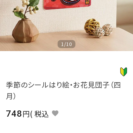
ジャンルで選ぶ
レビューを見る
コーポレートサイト
実店舗案内
1
/
10
デイサービス／
介護施設関係の方へ
最新のチラシはこちら
お問い合わせ
季節のシールはり絵・お花見団子（四
月）
ACCOUNT MENU
ようこそ ゲスト 様
748
税込
meeting_room
person
ログイン
会員登録