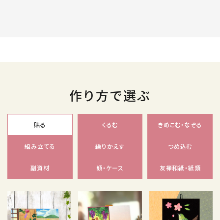
作り方で選ぶ
貼る
くるむ
きめこむ・なぞる
組み立てる
繰りかえす
つめ込む
副資材
額・ケース
友禅和紙・紙類