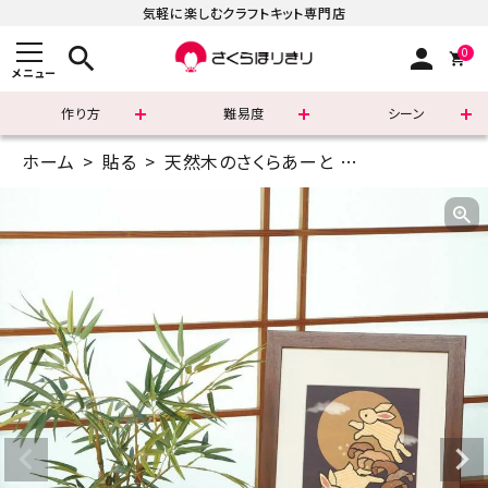
気軽に楽しむクラフトキット専門店
search
person
0
メニュー
作り方
難易度
シーン
ホーム
貼る
天然木のさくらあーと
A5(14.8×21c
まずはこちら
ショッピングガイド
よくあるご質問
すべての商品
新着商品
診断チャート