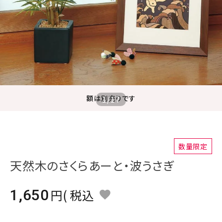
ジャンルで選ぶ
レビューを見る
コーポレートサイト
実店舗案内
デイサービス／
額は別売りです
1
/
17
介護施設関係の方へ
最新のチラシはこちら
お問い合わせ
数量限定
天然木のさくらあーと・波うさぎ
ACCOUNT MENU
ようこそ ゲスト 様
1,650
税込
meeting_room
person
ログイン
会員登録