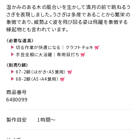
温かみのある木の風合いを生かして満月の前で跳ねるう
さぎを表現しました。うさぎは多産であることから繁栄の
象徴であり、威勢よく波を飛び回る姿は飛躍を象徴する
縁起物とも言われています。
〈必要な道具〉
切る作業が快適になる｜クラフトチョキ
手芸全般に大活躍｜専用目打ち
〈別売り額〉
67-2額（はがき・A5兼用）
68-2額（A5・A4兼用）
商品番号
6480099
製作目安
1時間～