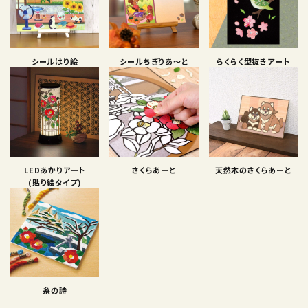
シールはり絵
シールちぎりあ〜と
らくらく型抜きアート
LEDあかりアート
さくらあーと
天然木のさくらあーと
(貼り絵タイプ)
糸の詩