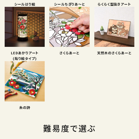
シールはり絵
シールちぎりあ〜と
らくらく型抜きアート
LEDあかりアート
さくらあーと
天然木のさくらあーと
(貼り絵タイプ)
糸の詩
難易度で選ぶ