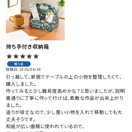
ジャンルで選ぶ
レビューを見る
コーポレートサイト
実店舗案内
持ち手付き収納箱
デイサービス／
介護施設関係の方へ
購入者
投稿日
2026/04/30
最新のチラシはこちら
引っ越して、新居でテーブルの上の小物を整理したくて、
お問い合わせ
購入しました。

作ってみると少し難易度高めかな？と思いましたが、説明
書通りに丁寧に作って行けば、素敵な作品が出来上がり
ACCOUNT MENU
ました。

ようこそ ゲスト 様
造りが頑丈なので、少し重い小物を入れて移動しても大
丈夫そうです。

meeting_room
person
ログイン
会員登録
和紙が広い面積に使われているので、
