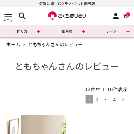
気軽に楽しむクラフトキット専門店
search
person
0
メニュー
作り方
難易度
シーン
ホーム
ともちゃんさんのレビュー
まずはこちら
ショッピングガイド
ともちゃんさんのレビュー
よくあるご質問
32
件中
1
-
10
件表示
すべての商品
1
2
…
4
新着商品
診断チャート