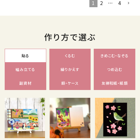
1
2
…
4
作り方で選ぶ
貼る
くるむ
きめこむ・なぞる
組み立てる
繰りかえす
つめ込む
副資材
額・ケース
友禅和紙・紙類