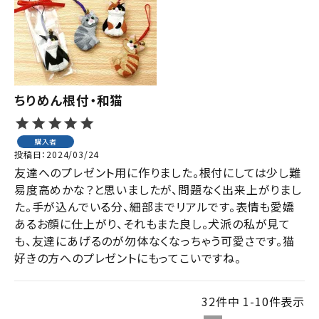
ちりめん根付・和猫
購入者
投稿日
2024/03/24
友達へのプレゼント用に作りました。根付にしては少し難
易度高めかな？と思いましたが、問題なく出来上がりまし
た。手が込んでいる分、細部までリアルです。表情も愛嬌
あるお顔に仕上がり、それもまた良し。犬派の私が見て
も、友達にあげるのが勿体なくなっちゃう可愛さです。猫
好きの方へのプレゼントにもってこいですね。
32
件中
1
-
10
件表示