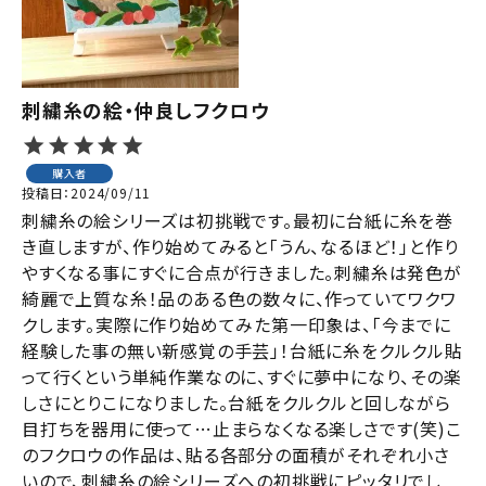
刺繍糸の絵・仲良しフクロウ
購入者
投稿日
2024/09/11
刺繍糸の絵シリーズは初挑戦です。最初に台紙に糸を巻
き直しますが、作り始めてみると「うん、なるほど！」と作り
やすくなる事にすぐに合点が行きました。刺繍糸は発色が
綺麗で上質な糸！品のある色の数々に、作っていてワクワ
クします。実際に作り始めてみた第一印象は、「今までに
経験した事の無い新感覚の手芸」！台紙に糸をクルクル貼
って行くという単純作業なのに、すぐに夢中になり、その楽
しさにとりこになりました。台紙をクルクルと回しながら
目打ちを器用に使って…止まらなくなる楽しさです(笑)こ
のフクロウの作品は、貼る各部分の面積がそれぞれ小さ
いので、刺繍糸の絵シリーズへの初挑戦にピッタリでし