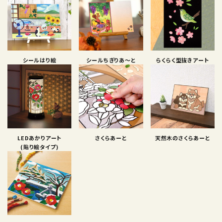
シールはり絵
シールちぎりあ〜と
らくらく型抜きアート
LEDあかりアート
さくらあーと
天然木のさくらあーと
(貼り絵タイプ)