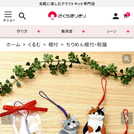
気軽に楽しむクラフトキット専門店
search
person
0
メニュー
作り方
難易度
シーン
ホーム
くるむ
根付
ちりめん根付・和猫
まずはこちら
ショッピングガイド
よくあるご質問
すべての商品
新着商品
診断チャート