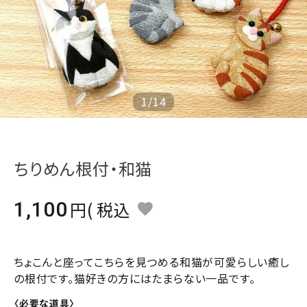
ジャンルで選ぶ
レビューを見る
コーポレートサイト
実店舗案内
1
/
14
デイサービス／
介護施設関係の方へ
ちりめん根付・和猫
最新のチラシはこちら
お問い合わせ
1,100
税込
ACCOUNT MENU
ようこそ ゲスト 様
ちょこんと座ってこちらを見つめる和猫が可愛らしい癒し
の根付です。猫好きの方にはたまらない一品です。
meeting_room
person
ログイン
会員登録
〈必要な道具〉