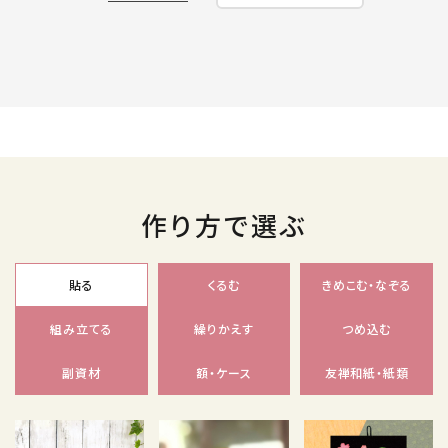
作り方で選ぶ
貼る
くるむ
きめこむ・なぞる
組み立てる
繰りかえす
つめ込む
副資材
額・ケース
友禅和紙・紙類