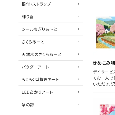
根付・ストラップ
飾り香
シールちぎりあ～と
さくらあーと
天然木のさくらあーと
きめこみ特
パウダーアート
デイサービ
てお一人で
らくらく型抜きアート
いただき、
LEDあかりアート
糸の詩