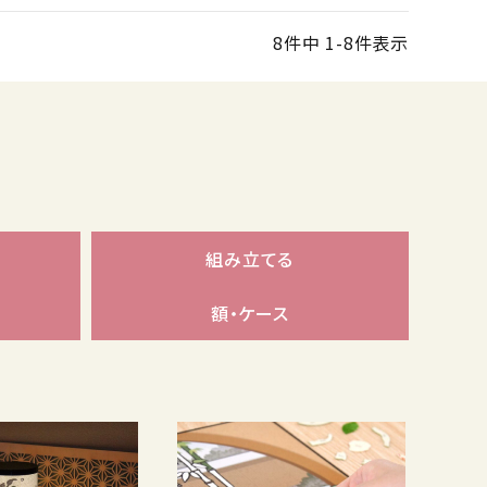
8
件中
1
-
8
件表示
組み立てる
額・ケース