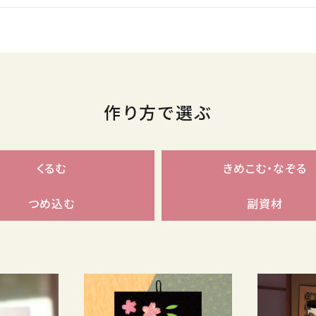
作り方で選ぶ
くるむ
きめこむ・なぞる
つめ込む
副資材