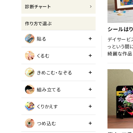
診断チャート
meeting_room
person
ログイン
会員登録
作り方で選ぶ
シールは
貼る
デイサービ
っという間
綺麗な作品
くるむ
きめこむ・なぞる
組み立てる
くりかえす
つめ込む