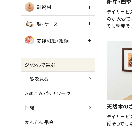
衝立・四
副資材
デイサービ
のが大変で
額・ケース
ても綺麗で
友禅和紙・紙類
ジャンルで選ぶ
一覧を見る
きめこみパッチワーク
天然木の
押絵
デイサービ
かんたん押絵
硬そうでし