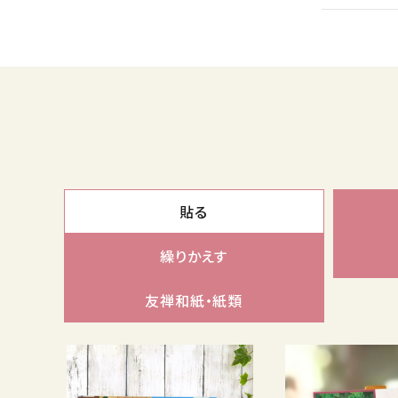
貼る
繰りかえす
友禅和紙・紙類