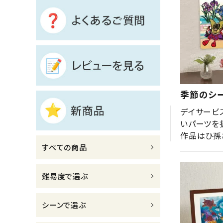
診断チャート
ジャンルで選ぶ
レビューを見る
コーポレートサイト
季節のシー
実店舗案内
デイサービ
いパーツを
デイサービス／
作品はひ孫
介護施設関係の方へ
すべての商品
最新のチラシはこちら
お問い合わせ
難易度で選ぶ
ACCOUNT MENU
シーンで選ぶ
ようこそ ゲスト 様