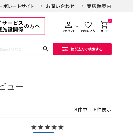
ーポレートサイト
お問い合わせ
実店舗案内
0
アカウント
お気に入り
カート
search
絞り込んで検索する
ビュー
8
件中
1
-
8
件表示