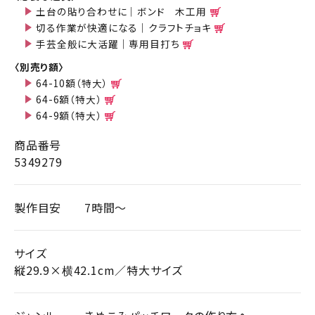
土台の貼り合わせに｜ボンド 木工用
切る作業が快適になる｜クラフトチョキ
手芸全般に大活躍｜専用目打ち
〈別売り額〉
64-10額（特大）
64-6額（特大）
64-9額（特大）
商品番号
5349279
製作目安
7時間～
サイズ
縦29.9×横42.1cm／特大サイズ