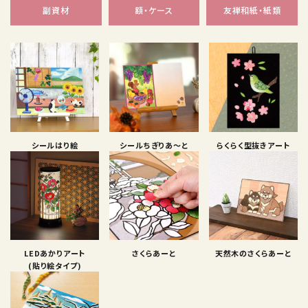
副資材
額・ケース
友禅和紙・紙類
シールはり絵
シールちぎりあ〜と
らくらく型抜きアート
LEDあかりアート
さくらあーと
天然木のさくらあーと
(貼り絵タイプ)