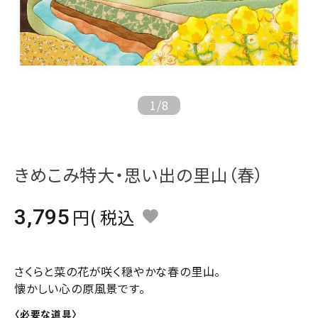
ジャンルで選ぶ
レビューを見る
コーポレートサイト
実店舗案内
1
/
8
デイサービス／
介護施設関係の方へ
きめこみ特大・思い出の里山（春）
最新のチラシはこちら
お問い合わせ
3,795
税込
ACCOUNT MENU
ようこそ ゲスト 様
さくらと菜の花が咲く穏やかな春の里山。
懐かしい心の原風景です。
meeting_room
person
ログイン
会員登録
〈必要な道具〉