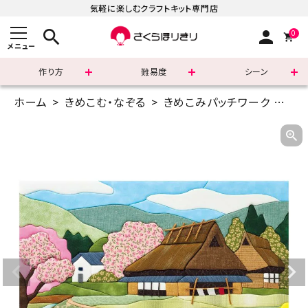
気軽に楽しむクラフトキット専門店
search
person
0
メニュー
作り方
難易度
シーン
ホーム
きめこむ・なぞる
きめこみパッチワーク
特大
まずはこちら
ショッピングガイド
よくあるご質問
すべての商品
新着商品
診断チャート