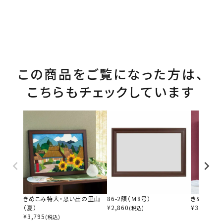
この商品をご覧になった方は、
こちらもチェックしています
きめこみ特大・思い出の里山
86-2額（Ｍ8号）
きめこみ特
（夏）
¥
2,860
¥
3,795
(税込)
(税
¥
3,795
(税込)