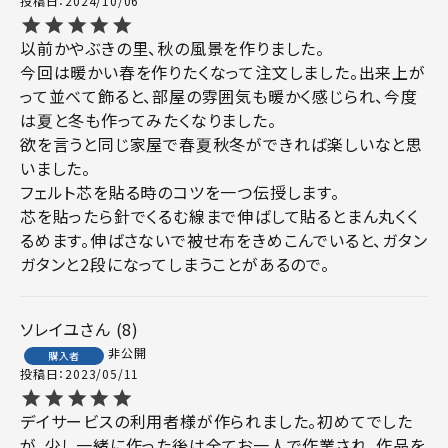
投稿日
2024/10/06
以前かやぶきの里、秋の風景を作りました。

今回は暖かい春を作りたくなって注文しました。出来上が
って並べて飾ると、部屋の雰囲気も暖かく感じられ、今度
は夏と冬も作ってみたくなりました。

欲を言うと同じ家屋で春夏秋冬ができれば楽しいなと思
いました。

フェルト芯を貼る時のコツを一つ伝授します。

芯を貼ったら針でくるむ線まで伸ばして貼るとまん丸くく
るめます。伸ばさないで被せ布をきめこんでいると、ガタン
ガタンと2段になってしまうことがあるので。
ソレイユ
8
非公開
購入者
投稿日
2023/05/11
デイサービスの利用者様が作られました。初めてでした
が、少し一緒に作った後は全てお一人で作業され、作品を