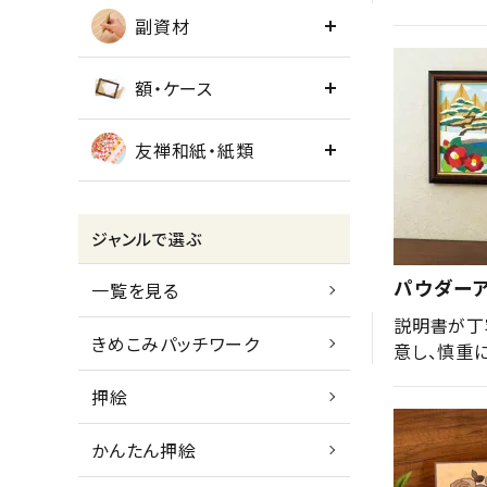
副資材
額・ケース
友禅和紙・紙類
ジャンルで選ぶ
パウダー
一覧を見る
説明書が丁
きめこみパッチワーク
意し、慎重
押絵
かんたん押絵