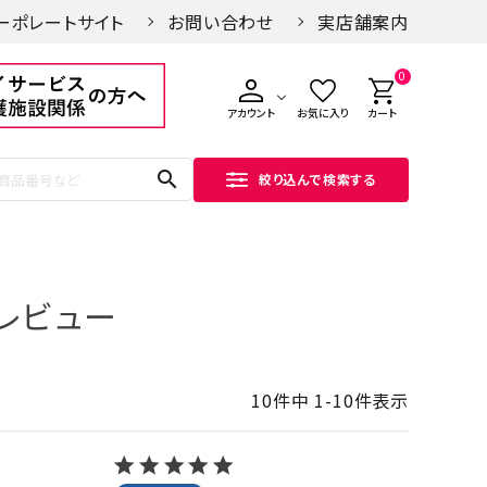
ーポレートサイト
お問い合わせ
実店舗案内
0
アカウント
お気に入り
カート
search
絞り込んで検索する
レビュー
10
件中
1
-
10
件表示