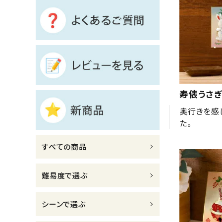
診断チャート
ジャンルで選ぶ
レビューを見る
コーポレートサイト
寿俵うさぎ
実店舗案内
奥行きを感
た。
デイサービス／
介護施設関係の方へ
すべての商品
最新のチラシはこちら
お問い合わせ
難易度で選ぶ
ACCOUNT MENU
シーンで選ぶ
ようこそ ゲスト 様