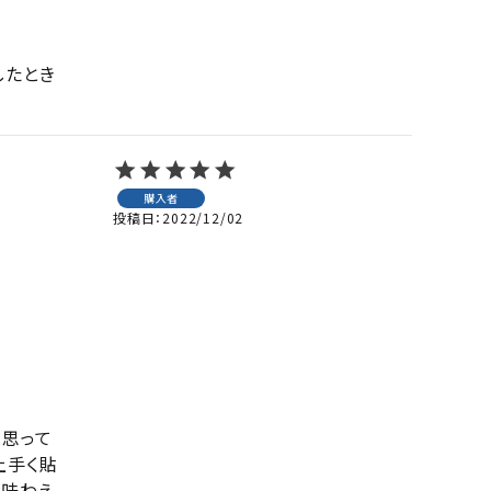
したとき
購入者
投稿日
2022/12/02
と思って
上手く貼
が味わえ