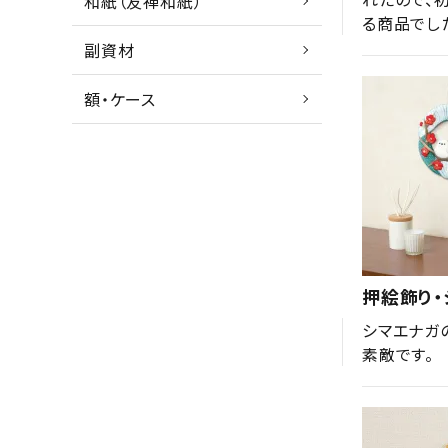
和紙（友禅和紙）
る商品でし
副資材
額・ケース
押絵飾り
シマエナガ
素敵です。