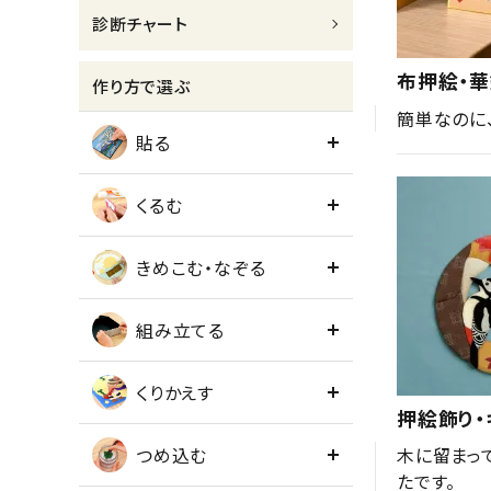
診断チャート
meeting_room
person
ログイン
会員登録
布押絵・華
作り方で選ぶ
簡単なのに
貼る
くるむ
きめこむ・なぞる
組み立てる
くりかえす
押絵飾り・
つめ込む
木に留まっ
たです。