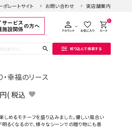
ーポレートサイト
お問い合わせ
実店舗案内
0
アカウント
お気に入り
カート
search
絞り込んで検索する
り・幸福のリース
税込
楽しめるモチーフを盛り込みました。優しい風合い
が明るくなるので、様々なシーンでの贈り物にも喜