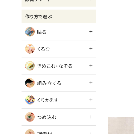
meeting_room
person
ログイン
会員登録
作り方で選ぶ
貼る
くるむ
きめこむ・なぞる
組み立てる
くりかえす
つめ込む