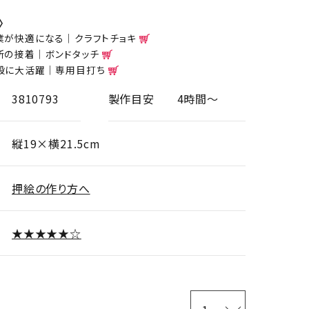
〉
業が快適になる｜クラフトチョキ
所の接着｜ボンドタッチ
般に大活躍｜専用目打ち
3810793
製作目安
4時間～
縦19×横21.5cm
押絵の作り方へ
★★★★★☆