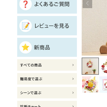
診断チャート
ジャンルで選ぶ
レビューを見る
コーポレートサイト
実店舗案内
デイサービス／
すべての商品
介護施設関係の方へ
最新のチラシはこちら
難易度で選ぶ
お問い合わせ
シーンで選ぶ
ACCOUNT MENU
ようこそ ゲスト 様
診断チャート