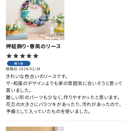
ジャンルで選ぶ
レビューを見る
コーポレートサイト
実店舗案内
押絵飾り・春風のリース
デイサービス／
介護施設関係の方へ
購入者
投稿日
2026/02/26
最新のチラシはこちら
きれいな色合いのリースです。

お問い合わせ
ザ・和風のデザインよりも家の雰囲気に合いそうと思って
買いました。

難しい形のパーツも少なく、作りやすかったと思います。

ACCOUNT MENU
花芯の大きさにバラツキがあったり、汚れがあったので、
ようこそ ゲスト 様
予備として入っていたものを使いました。
meeting_room
person
ログイン
会員登録