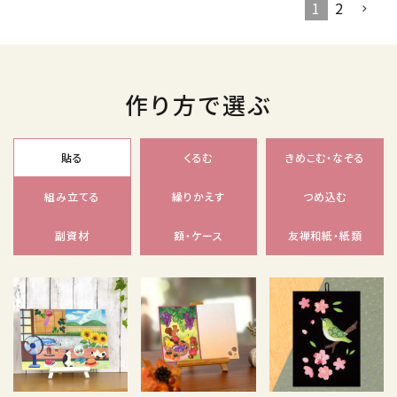
1
2
作り方で選ぶ
貼る
くるむ
きめこむ・なぞる
組み立てる
繰りかえす
つめ込む
副資材
額・ケース
友禅和紙・紙類