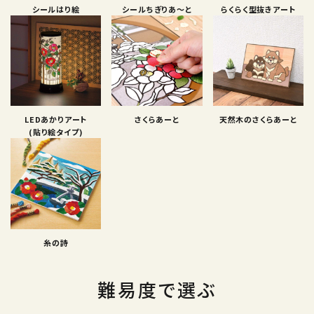
シールはり絵
シールちぎりあ〜と
らくらく型抜きアート
LEDあかりアート
さくらあーと
天然木のさくらあーと
(貼り絵タイプ)
糸の詩
難易度で選ぶ