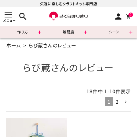
気軽に楽しむクラフトキット専門店
search
person
0
メニュー
作り方
難易度
シーン
ホーム
らび蔵さんのレビュー
まずはこちら
ショッピングガイド
らび蔵さんのレビュー
よくあるご質問
18
件中
1
-
10
件表示
すべての商品
1
2
新着商品
診断チャート