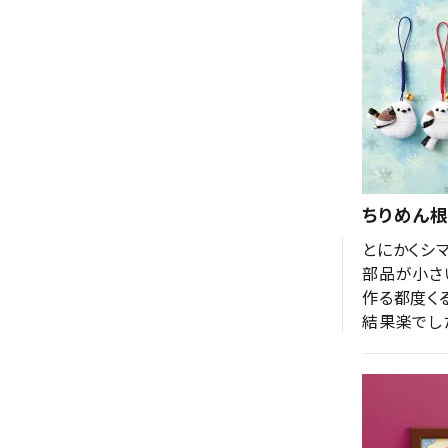
ちりめん根
とにかくシ
部品が小さ
作る都度くる
結果楽でし