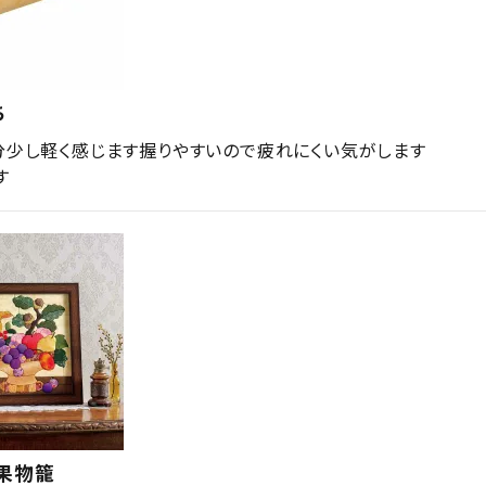
ち
分少し軽く感じます握りやすいので疲れにくい気がします

す
果物籠