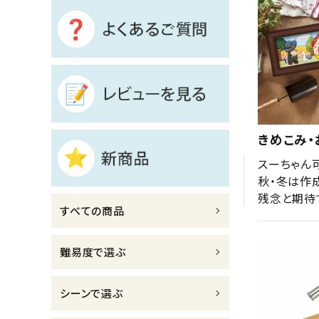
診断チャート
ジャンルで選ぶ
レビューを見る
コーポレートサイト
きめこみ・
実店舗案内
スーちゃん可
デイサービス／
秋・冬は作成
介護施設関係の方へ
残念と期待
すべての商品
最新のチラシはこちら
お問い合わせ
難易度で選ぶ
ACCOUNT MENU
シーンで選ぶ
ようこそ ゲスト 様