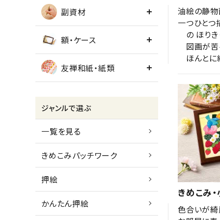
油絵の静物
副資材
一つひとつ
　の ほり
額・ケース
　図画が苦
　ほんとに
友禅和紙・紙類
ジャンルで選ぶ
一覧を見る
きめこみパッチワーク
押絵
きめこみ・
かんたん押絵
色合いが綺