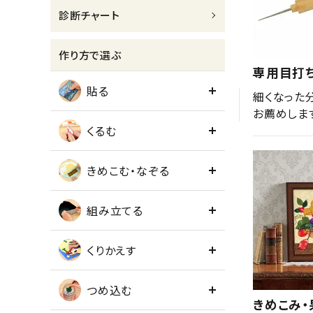
診断チャート
meeting_room
person
ログイン
会員登録
作り方で選ぶ
専用目打
貼る
細くなった
お薦めしま
くるむ
きめこむ・なぞる
組み立てる
くりかえす
つめ込む
きめこみ・