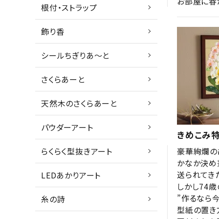
お部屋に春
根付・ストラップ
飾り香
シールちぎりあ～と
さくらあーと
天然木のさくらあーと
パウダーアート
きめこみ
らくらく型抜きアート
豪華絢爛の
かなか決め
送られてき
LEDあかりアート
しかし74
”作るなら
糸の詩
型紙の置き方