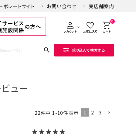
ーポレートサイト
お問い合わせ
実店舗案内
0
アカウント
お気に入り
カート
search
絞り込んで検索する
レビュー
1
2
3
22
件中
1
-
10
件表示