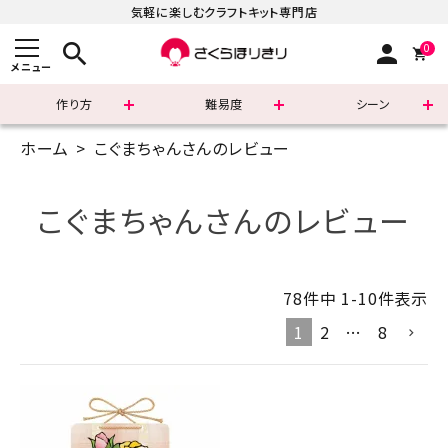
気軽に楽しむクラフトキット専門店
search
person
0
メニュー
作り方
難易度
シーン
ホーム
こぐまちゃんさんのレビュー
まずはこちら
ショッピングガイド
こぐまちゃんさんのレビュー
よくあるご質問
78
件中
1
-
10
件表示
すべての商品
1
2
…
8
新着商品
診断チャート