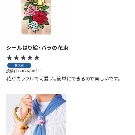
ジャンルで選ぶ
レビューを見る
コーポレートサイト
実店舗案内
シールはり絵・バラの花束
デイサービス／
介護施設関係の方へ
購入者
投稿日
2026/06/30
最新のチラシはこちら
花がカラフルで可愛い。簡単にできるので楽しいです。
お問い合わせ
ACCOUNT MENU
ようこそ ゲスト 様
meeting_room
person
ログイン
会員登録