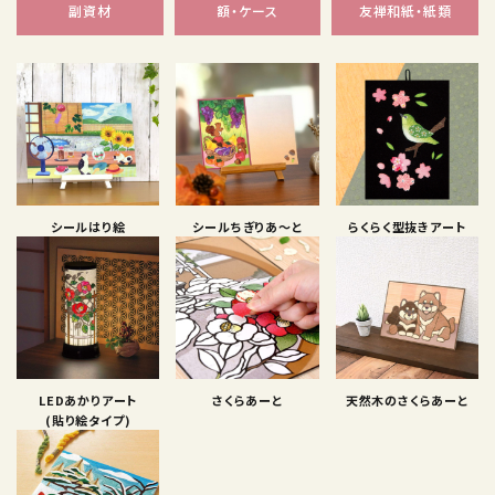
副資材
額・ケース
友禅和紙・紙類
シールはり絵
シールちぎりあ〜と
らくらく型抜きアート
LEDあかりアート
さくらあーと
天然木のさくらあーと
(貼り絵タイプ)