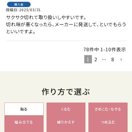
購入者
投稿日
2025/03/31
サクサク切れて取り扱いしやすいです。

切れ味が悪くなったら、メーカーに発送して、といでもらう
といいですよ。
78
件中
1
-
10
件表示
1
2
…
8
作り方で選ぶ
貼る
くるむ
きめこむ・なぞる
組み立てる
繰りかえす
つめ込む