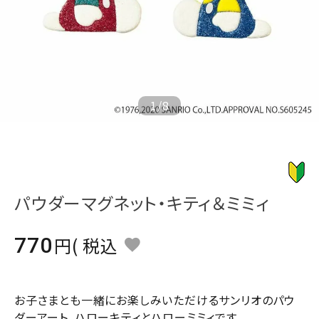
ジャンルで選ぶ
レビューを見る
コーポレートサイト
実店舗案内
1
/
8
デイサービス／
介護施設関係の方へ
最新のチラシはこちら
お問い合わせ
パウダーマグネット・キティ＆ミミィ
ACCOUNT MENU
770
税込
ようこそ ゲスト 様
meeting_room
person
ログイン
会員登録
お子さまとも一緒にお楽しみいただけるサンリオのパウ
ダーアート。ハローキティとハローミミィです。