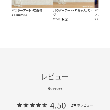
パウダーアート・紅白椿
パウダーアート・赤ちゃんパン
パウダーア
¥
748
ダ
マス
(税込)
¥
748
¥
748
(税込)
(税込)
レビュー
Review
4.50
2