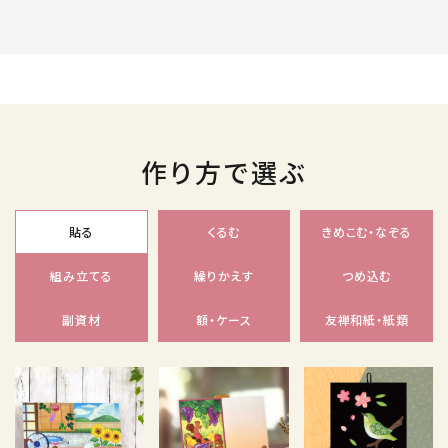
作り方で選ぶ
貼る
くるむ
きめこむ・なぞる
組み立てる
繰りかえす
つめ込む
副資材
額・ケース
友禅和紙・紙類