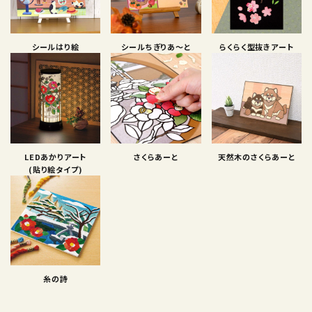
シールはり絵
シールちぎりあ〜と
らくらく型抜きアート
LEDあかりアート
さくらあーと
天然木のさくらあーと
(貼り絵タイプ)
糸の詩