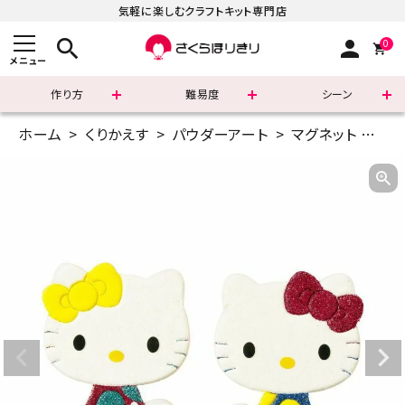
気軽に楽しむクラフトキット専門店
search
person
0
メニュー
作り方
難易度
シーン
ホーム
くりかえす
パウダーアート
マグネット
パウ
まずはこちら
ショッピングガイド
よくあるご質問
すべての商品
新着商品
診断チャート