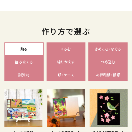
作り方で選ぶ
貼る
くるむ
きめこむ・なぞる
組み立てる
繰りかえす
つめ込む
副資材
額・ケース
友禅和紙・紙類