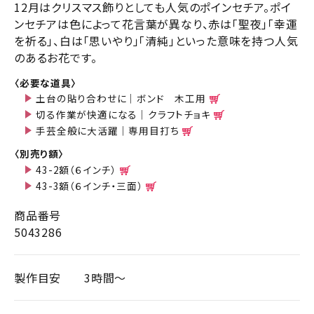
12月はクリスマス飾りとしても人気のポインセチア。ポイ
ンセチアは色によって花言葉が異なり、赤は「聖夜」「幸運
を祈る」、白は「思いやり」「清純」といった意味を持つ人気
のあるお花です。
〈必要な道具〉
土台の貼り合わせに｜ボンド 木工用
切る作業が快適になる｜クラフトチョキ
手芸全般に大活躍｜専用目打ち
〈別売り額〉
43-2額（６インチ）
43-3額（６インチ・三面）
商品番号
5043286
製作目安
3時間～