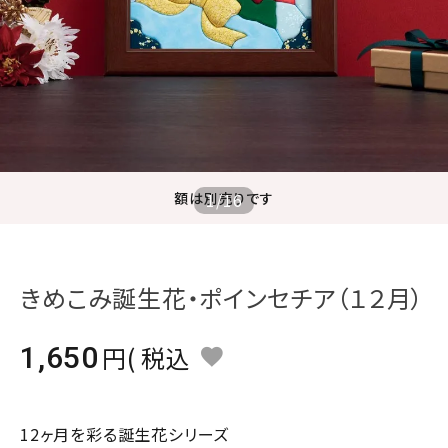
ジャンルで選ぶ
レビューを見る
コーポレートサイト
実店舗案内
デイサービス／
額は別売りです
1
/
16
介護施設関係の方へ
最新のチラシはこちら
お問い合わせ
きめこみ誕生花・ポインセチア（１２月）
ACCOUNT MENU
1,650
税込
ようこそ ゲスト 様
meeting_room
person
ログイン
会員登録
12ヶ月を彩る誕生花シリーズ