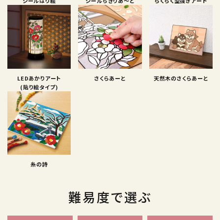
シールはり絵
シールちぎりあ〜と
らくらく型抜きアート
LEDあかりアート
さくらあーと
天然木のさくらあーと
(貼り絵タイプ)
糸の詩
難易度で選ぶ