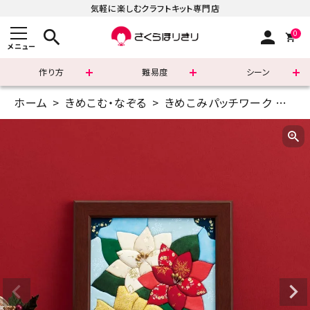
気軽に楽しむクラフトキット専門店
search
person
0
メニュー
作り方
難易度
シーン
ホーム
きめこむ・なぞる
きめこみパッチワーク
6イ
まずはこちら
ショッピングガイド
よくあるご質問
すべての商品
新着商品
診断チャート