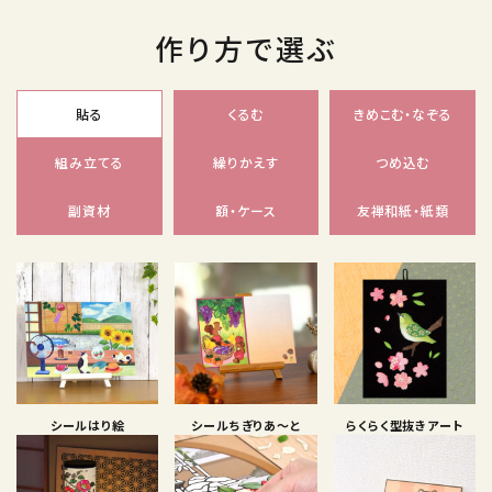
作り方で選ぶ
貼る
くるむ
きめこむ・なぞる
組み立てる
繰りかえす
つめ込む
副資材
額・ケース
友禅和紙・紙類
シールはり絵
シールちぎりあ〜と
らくらく型抜きアート