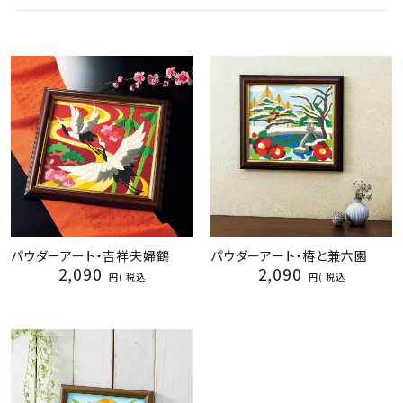
ジャンルで選ぶ
レビューを見る
コーポレートサイト
実店舗案内
デイサービス／
介護施設関係の方へ
最新のチラシはこちら
お問い合わせ
パウダーアート・吉祥夫婦鶴
パウダーアート・椿と兼六園
2,090
2,090
税込
税込
ACCOUNT MENU
ようこそ ゲスト 様
meeting_room
person
ログイン
会員登録