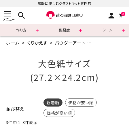
気軽に楽しむクラフトキット専門店
search
person
0
メニュー
作り方
難易度
シーン
ホーム
くりかえす
パウダーアート
大色紙サイズ(27.2
まずはこちら
ショッピングガイド
大色紙サイズ
よくあるご質問
(27.2×24.2cm)
すべての商品
新着商品
新着順
価格が安い順
並び替え
価格が高い順
診断チャート
3
件中
1
-
3
件表示