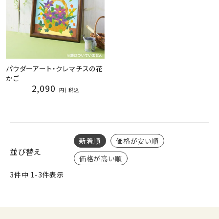
パウダーアート・クレマチスの花
かご
2,090
税込
新着順
価格が安い順
並び替え
価格が高い順
3
件中
1
-
3
件表示