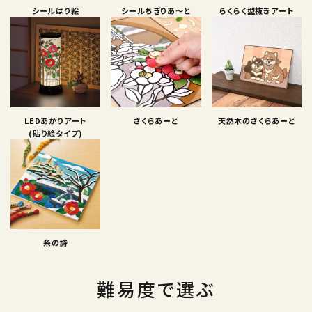
シールはり絵
シールちぎりあ〜と
らくらく型抜きアート
LEDあかりアート
さくらあーと
天然木のさくらあーと
(貼り絵タイプ)
糸の詩
難易度で選ぶ