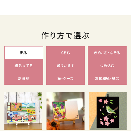
作り方で選ぶ
貼る
くるむ
きめこむ・なぞる
組み立てる
繰りかえす
つめ込む
副資材
額・ケース
友禅和紙・紙類