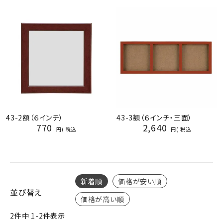
ジャンルで選ぶ
レビューを見る
コーポレートサイト
実店舗案内
デイサービス／
介護施設関係の方へ
43-2額（６インチ）
43-3額（６インチ・三面）
最新のチラシはこちら
770
2,640
税込
税込
お問い合わせ
ACCOUNT MENU
ようこそ ゲスト 様
新着順
価格が安い順
並び替え
価格が高い順
meeting_room
person
ログイン
会員登録
2
件中
1
-
2
件表示