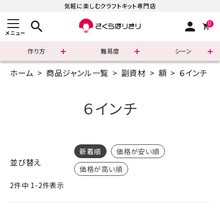
気軽に楽しむクラフトキット専門店
search
person
0
メニュー
作り方
難易度
シーン
ホーム
商品ジャンル一覧
副資材
額
６インチ
まずはこちら
ショッピングガイド
６インチ
よくあるご質問
すべての商品
新着順
価格が安い順
並び替え
価格が高い順
新着商品
2
件中
1
-
2
件表示
診断チャート