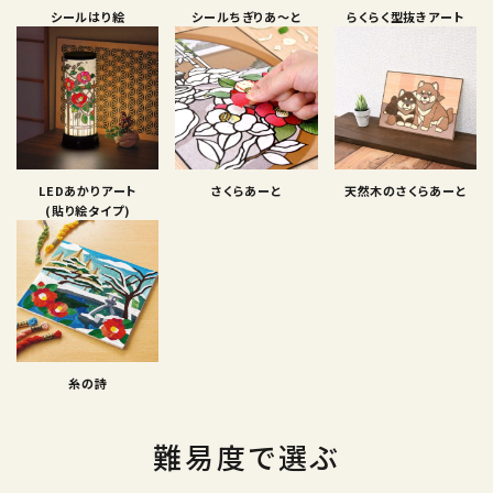
シールはり絵
シールちぎりあ〜と
らくらく型抜きアート
LEDあかりアート
さくらあーと
天然木のさくらあーと
(貼り絵タイプ)
糸の詩
難易度で選ぶ