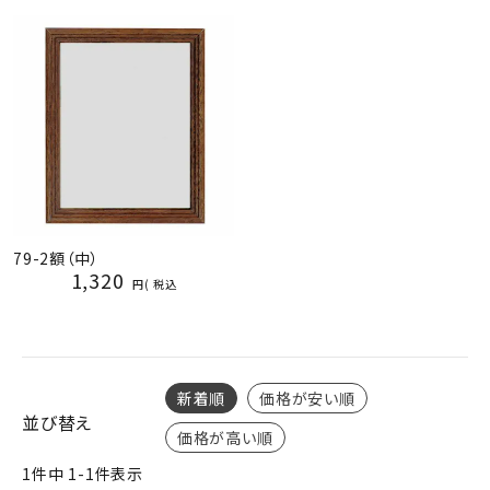
ジャンルで選ぶ
レビューを見る
コーポレートサイト
実店舗案内
デイサービス／
介護施設関係の方へ
79-2額（中）
最新のチラシはこちら
1,320
税込
お問い合わせ
ACCOUNT MENU
ようこそ ゲスト 様
新着順
価格が安い順
並び替え
価格が高い順
meeting_room
person
ログイン
会員登録
1
件中
1
-
1
件表示