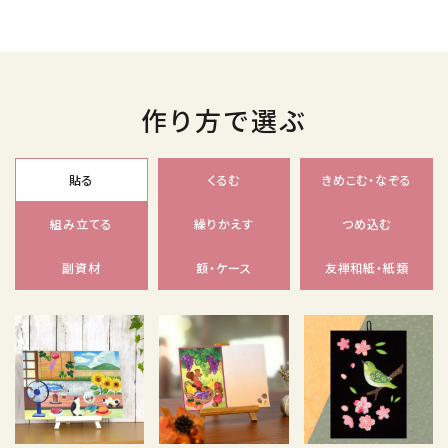
作り方で選ぶ
貼る
くるむ
きめこむ・なぞる
組み立てる
繰りかえす
つめ込む
副資材
額・ケース
友禅和紙・紙類