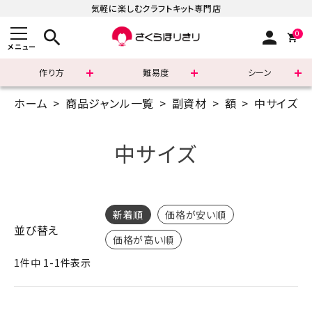
気軽に楽しむクラフトキット専門店
search
person
0
メニュー
作り方
難易度
シーン
ホーム
商品ジャンル一覧
副資材
額
中サイズ
まずはこちら
ショッピングガイド
中サイズ
よくあるご質問
すべての商品
新着順
価格が安い順
並び替え
価格が高い順
新着商品
1
件中
1
-
1
件表示
診断チャート