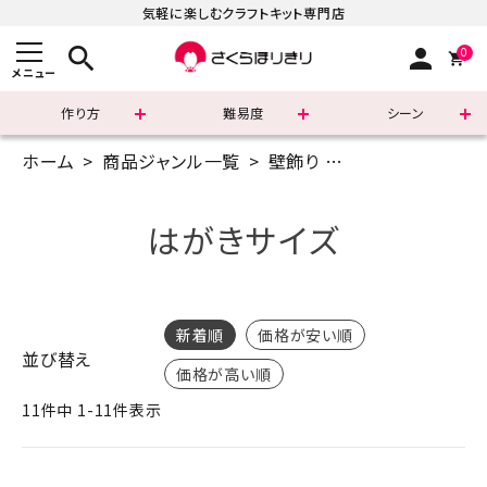
気軽に楽しむクラフトキット専門店
search
person
0
メニュー
作り方
難易度
シーン
ホーム
商品ジャンル一覧
壁飾り
らくらく型抜きア
まずはこちら
ショッピングガイド
はがきサイズ
よくあるご質問
すべての商品
新着順
価格が安い順
並び替え
価格が高い順
新着商品
11
件中
1
-
11
件表示
診断チャート