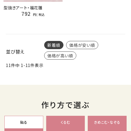
型抜きアート・福花雛
792
税込
新着順
価格が安い順
並び替え
価格が高い順
11
件中
1
-
11
件表示
作り方で選ぶ
貼る
くるむ
きめこむ・なぞる