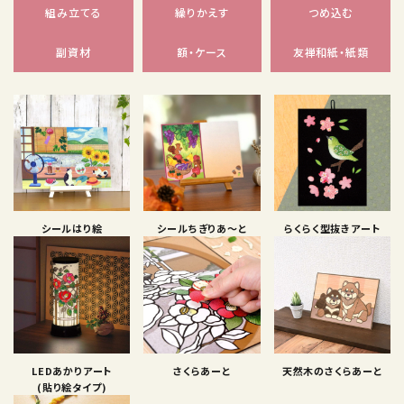
組み立てる
繰りかえす
つめ込む
副資材
額・ケース
友禅和紙・紙類
シールはり絵
シールちぎりあ〜と
らくらく型抜きアート
LEDあかりアート
さくらあーと
天然木のさくらあーと
(貼り絵タイプ)