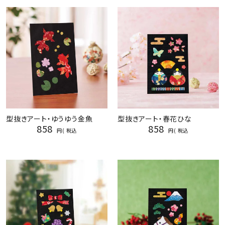
ジャンルで選ぶ
レビューを見る
コーポレートサイト
実店舗案内
デイサービス／
介護施設関係の方へ
型抜きアート・ゆうゆう金魚
型抜きアート・春花ひな
最新のチラシはこちら
858
858
税込
税込
お問い合わせ
ACCOUNT MENU
ようこそ ゲスト 様
meeting_room
person
ログイン
会員登録