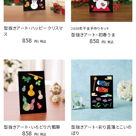
型抜きアート・ハッピークリスマ
2026年干支手作りキット
ス
型抜きアート・初春うま
858
858
税込
税込
型抜きアート・いろどり六瓢箪
型抜きアート・彩り菖蒲とこいの
858
ぼり
税込