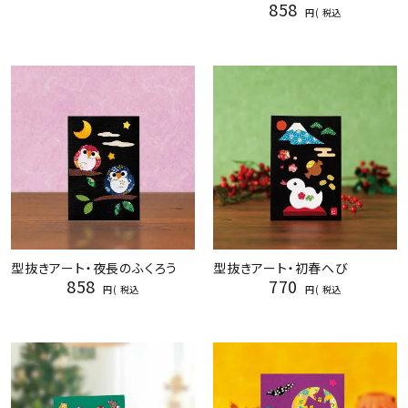
858
税込
型抜きアート・夜長のふくろう
型抜きアート・初春へび
858
770
税込
税込