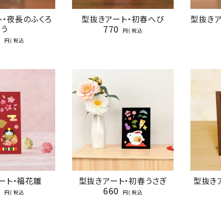
ト・夜長のふくろ
型抜きアート・初春へび
型抜きア
770
う
税込
8
税込
ート・福花雛
型抜きアート・初春うさぎ
型抜き
2
660
税込
税込