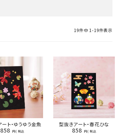
19
件中
1
-
19
件表示
アート・ゆうゆう金魚
型抜きアート・春花ひな
858
858
税込
税込