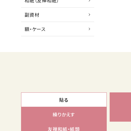
和紙（友禅和紙）
副資材
額・ケース
貼る
繰りかえす
友禅和紙・紙類