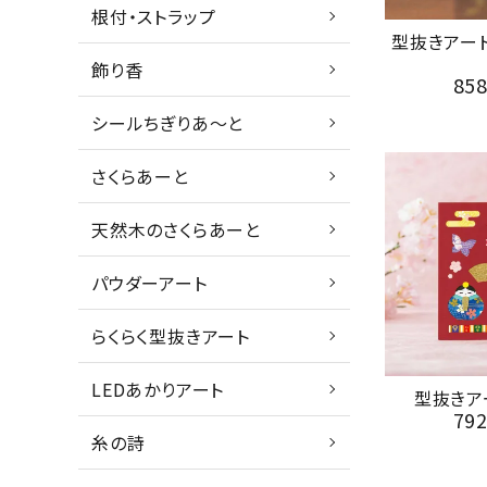
根付・ストラップ
型抜きアー
飾り香
85
シールちぎりあ～と
さくらあーと
天然木のさくらあーと
パウダーアート
らくらく型抜きアート
LEDあかりアート
型抜きア
79
糸の詩