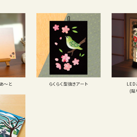
あ〜と
らくらく型抜きアート
LE
(貼