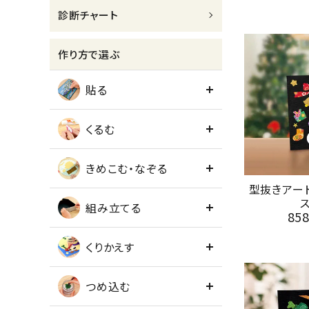
診断チャート
meeting_room
person
ログイン
会員登録
作り方で選ぶ
貼る
くるむ
きめこむ・なぞる
型抜きアー
組み立てる
85
くりかえす
つめ込む