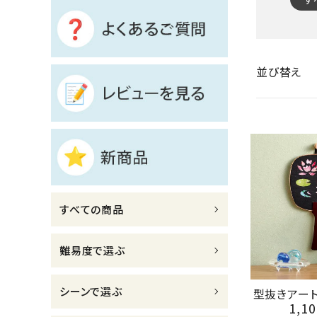
診断チャート
ジャンルで選ぶ
並び替え
レビューを見る
コーポレートサイト
実店舗案内
デイサービス／
介護施設関係の方へ
すべての商品
最新のチラシはこちら
お問い合わせ
難易度で選ぶ
ACCOUNT MENU
シーンで選ぶ
型抜きアート
ようこそ ゲスト 様
1,10