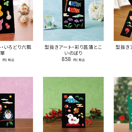
ト・いろどり六瓢
型抜きアート・彩り菖蒲とこ
型抜きア
箪
いのぼり
8
858
税込
税込