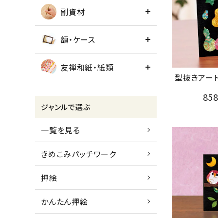
副資材
額・ケース
友禅和紙・紙類
型抜きアー
85
ジャンルで選ぶ
一覧を見る
きめこみパッチワーク
押絵
かんたん押絵