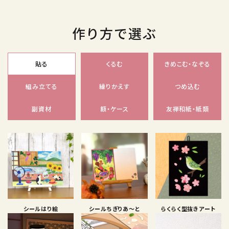
作り方で選ぶ
貼る
くるむ
きめこむ・なぞる
組み立てる
繰りかえす
つめ込む
副資材
額・ケース
友禅和紙・紙類
シールはり絵
シールちぎりあ〜と
らくらく型抜きアート