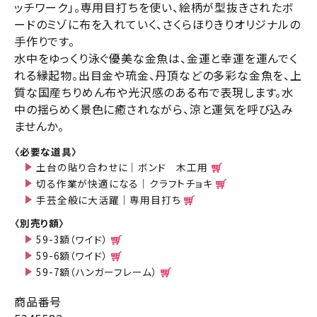
ッチワーク」。専用目打ちを使い、絵柄が型抜きされたボ
ードのミゾに布を入れていく、さくらほりきりオリジナルの
手作りです。
水中をゆっくり泳ぐ優美な金魚は、金運と幸運を運んでく
れる縁起物。出目金や琉金、丹頂などの多彩な金魚を、上
質な国産ちりめん布や光沢感のある布で表現します。水
中の揺らめく景色に癒されながら、涼と運気を呼び込み
ませんか。
〈必要な道具〉
土台の貼り合わせに｜ボンド 木工用
切る作業が快適になる｜クラフトチョキ
手芸全般に大活躍｜専用目打ち
〈別売り額〉
59-3額（ワイド）
59-6額（ワイド）
59-7額（ハンガーフレーム）
商品番号