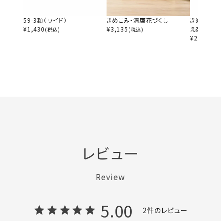
59-3額（ワイド）
きめこみ・清廉花づくし
きめこみ・
¥
1,430
¥
3,135
える
(税込)
(税込)
¥
2,530
(税
レビュー
Review
5.00
2