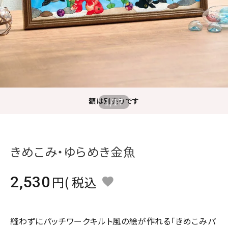
ジャンルで選ぶ
レビューを見る
コーポレートサイト
実店舗案内
デイサービス／
額は別売りです
1
/
17
介護施設関係の方へ
最新のチラシはこちら
お問い合わせ
きめこみ・ゆらめき金魚
ACCOUNT MENU
2,530
税込
ようこそ ゲスト 様
meeting_room
person
ログイン
会員登録
縫わずにパッチワークキルト風の絵が作れる「きめこみパ