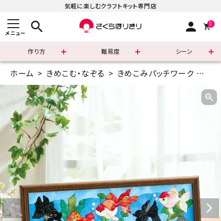
気軽に楽しむクラフトキット専門店
search
person
0
メニュー
作り方
難易度
シーン
ホーム
きめこむ・なぞる
きめこみパッチワーク
ワイ
まずはこちら
ショッピングガイド
よくあるご質問
すべての商品
新着商品
診断チャート